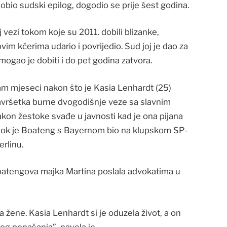
dobio sudski epilog, dogodio se prije šest godina.
 vezi tokom koje su 2011. dobili blizanke,
vim kćerima udario i povrijedio. Sud joj je dao za
mogao je dobiti i do pet godina zatvora.
 mjeseci nakon što je Kasia Lenhardt (25)
avršetka burne dvogodišnje veze sa slavnim
kon žestoke svađe u javnosti kad je ona pijana
dok je Boateng s Bayernom bio na klupskom SP-
erlinu.
 Boatengova majka Martina poslala advokatima u
ja žene. Kasia Lenhardt si je oduzela život, a on
og ponašanja”, navela je.