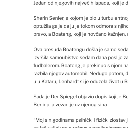
Jedan od njegovih najvećih ispada, koji je 
Sherin Senler, s kojom je bio u turbulentnoj
optužila ga je da ju je tokom odmora s njiho
pravo, a Boateng, koji je novčano kažnjen, 
Ova presuda Boatengu došla je samo sedam
izvršila samoubistvo sedam dana poslije z
fudbalerom. Boateng je prekinuo s njom na
razbila njegov automobil. Nedugo potom, 
u u Kataru, Lenhardt si je oduzela život u B
Sada je Der Spiegel objavio dopis koji je
Berlinu, a vezan je uz njenog sina.
“Moj sin godinama psihički i fizički zlostavl
se još uvijek ne suočava s posljedicama sv