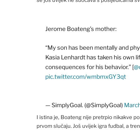
Jerome Boateng’s mother:
“My son has been mentally and phy
Kasia Lenhardt has taken his own lif
consequences for his behavior.” [
@d
pic.twitter.com/wmbmxGY3qt
— SimplyGoal. (@SimplyGoal)
March
I istina je, Boateng nije pretrpio nikakve p
prvom slučaju. Još uvijek igra fudbal, a tre