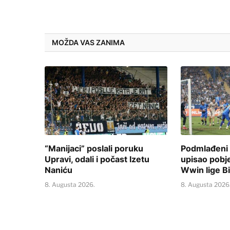
MOŽDA VAS ZANIMA
“Manijaci” poslali poruku
Podmlađeni 
Upravi, odali i počast Izetu
upisao pobj
Naniću
Wwin lige B
8. Augusta 2026.
8. Augusta 2026