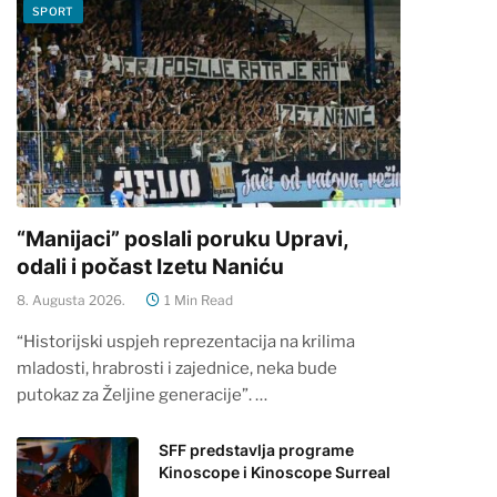
SPORT
“Manijaci” poslali poruku Upravi,
odali i počast Izetu Naniću
8. Augusta 2026.
1 Min Read
“Historijski uspjeh reprezentacija na krilima
mladosti, hrabrosti i zajednice, neka bude
putokaz za Željine generacije”. …
SFF predstavlja programe
Kinoscope i Kinoscope Surreal