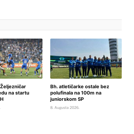
Željezničar
Bh. atletičarke ostale bez
edu na startu
polufinala na 100m na
iH
juniorskom SP
.
8. Augusta 2026.