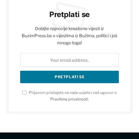
Pretplati se
Dobijte najnovije kreativne vijesti iz
BuzimPress.ba o vijestima iz Bužima, politici i još
mnogo toga!
Prijavom pristajete na naše uvjete i naš ugovor o
Pravilima privatnosti
.