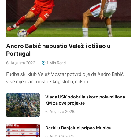
Andro Babić napustio Velež i otišao u
Portugal
6. Augusta 2026.
1 Min Read
Fudbalski klub Velež Mostar potvrdio je da Andro Babić
više nije član mostarskog kluba, nakon…
Vlada USK odobrila skoro pola miliona
KM za ove projekte
6. Augusta 2026.
Derbi u Banjaluci pripao Musiću
6. Augusta 2026.