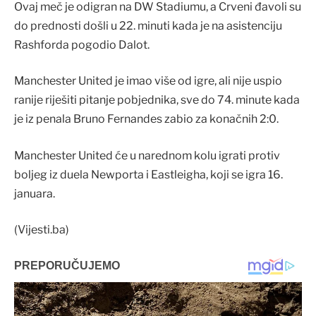
Ovaj meč je odigran na DW Stadiumu, a Crveni đavoli su
do prednosti došli u 22. minuti kada je na asistenciju
Rashforda pogodio Dalot.
Manchester United je imao više od igre, ali nije uspio
ranije riješiti pitanje pobjednika, sve do 74. minute kada
je iz penala Bruno Fernandes zabio za konačnih 2:0.
Manchester United će u narednom kolu igrati protiv
boljeg iz duela Newporta i Eastleigha, koji se igra 16.
januara.
(Vijesti.ba)