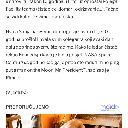
u mirovinu nakon 10 godina u firmi uz oproštaj kolega
Facility teama (čistačice, domari, održavanje…). Tačno
se vidi kako je svima loše i teško.
Hvala Sanja na svemu, ne mogu vjerovati da je 10
godina prošlo! I hvala svim kolegama koji svaki dan
daju doprinos svemu što radimo. Kako je jedan čistač
rekao Kennedyju kada je bio u posjeti NASA Space
Centru ‘62. godine kad ga je pitao što radi: ‘I'm helping
put a man on the Moon, Mr. President'”, napisao je
Rimac.
(Vijesti.ba)