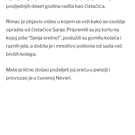
posljednjih deset godina radila kao čistačica.
Rimac je objavio video u kojem se vidi kako se osoblje
oprašta od čistačice Sanje. Pripremili su joj tortu na
kojoj piše “Sanja sretno!”, poslužili su gomilu kolača i
raznih jela, a dobila je i mnoštvo poklona od sada već
bivših kolega.
Mate je lično došao poželjeti joj sreću u penziji i
provozao je u čuvenoj Neveri.