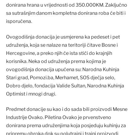
donirana hrana u vrijednosti od 350.000KM. Zaključno
sa sutrašnjim danom kompletna donirana roba će biti i
isporučena.
Ovogodišnja donacija je usmjerena ka pedeset i pet
udruženja, koja se nalaze na teritoriji čitave Bosne i
Hercegovine, a preko njih će ista stići do krajnjih
korisnika. Neka od udruženja prema kojima je
ovogodišnja donacija upućena su: Narodna Kuhinja
Stari grad, Pomozi.ba, Merhamet, SOS dječja selo,
Dobro djelo, fondacija Valide Sultan, Narodna Kuhinja
Optimist i mnogi drugi.
Predmet donacije su kao i do sada bili proizvodi Mesne
Industrije Ovako. Piletina Ovako je prvenstveno
donirana prema udruženjima koja posjeduju kuhinju za
pripremu obroka dok su polutrajni i trajni proizvodi