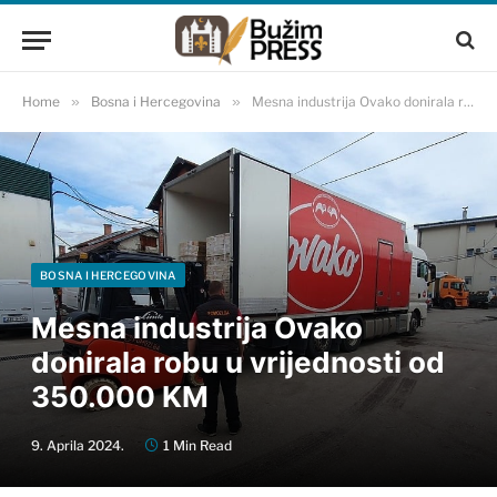
Home
»
Bosna i Hercegovina
»
Mesna industrija Ovako donirala robu u vrijednosti od 350.000 KM
BOSNA I HERCEGOVINA
Mesna industrija Ovako
donirala robu u vrijednosti od
350.000 KM
9. Aprila 2024.
1 Min Read