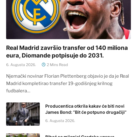
Real Madrid završio transfer od 140 miliona
eura, Diomande potpisuje do 2031.
6. Augusta 2026.
2 Mins Read
Njemački novinar Florian Plettenberg objavio je da je Real
Madrid kompletirao transfer 19-godišnjeg krilnog
fudbalera…
Producentica otkrila kakav će biti novi
James Bond: “Bit će potpuno drugačiji”
6. Augusta 2026.
Bihać se mijenja! Gradska uprava