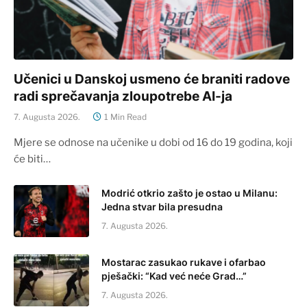
Učenici u Danskoj usmeno će braniti radove
radi sprečavanja zloupotrebe AI-ja
7. Augusta 2026.
1 Min Read
Mjere se odnose na učenike u dobi od 16 do 19 godina, koji
će biti…
Modrić otkrio zašto je ostao u Milanu:
Jedna stvar bila presudna
7. Augusta 2026.
Mostarac zasukao rukave i ofarbao
pješački: “Kad već neće Grad…”
7. Augusta 2026.