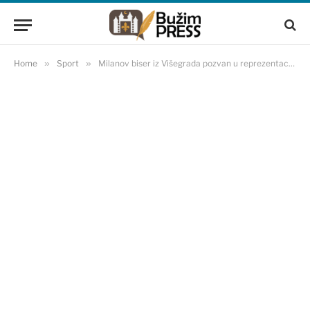
Home
»
Sport
»
Milanov biser iz Višegrada pozvan u reprezentaciju Srbije za meč sa Rusijom