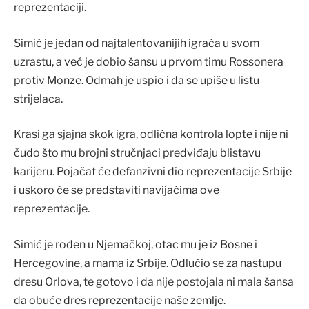
reprezentaciji.
Simič je jedan od najtalentovanijih igrača u svom
uzrastu, a već je dobio šansu u prvom timu Rossonera
protiv Monze. Odmah je uspio i da se upiše u listu
strijelaca.
Krasi ga sjajna skok igra, odlična kontrola lopte i nije ni
čudo što mu brojni stručnjaci predviđaju blistavu
karijeru. Pojačat će defanzivni dio reprezentacije Srbije
i uskoro će se predstaviti navijačima ove
reprezentacije.
Simić je rođen u Njemačkoj, otac mu je iz Bosne i
Hercegovine, a mama iz Srbije. Odlučio se za nastupu
dresu Orlova, te gotovo i da nije postojala ni mala šansa
da obuće dres reprezentacije naše zemlje.