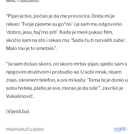
Milić i nastavio:
“Pijan je bio, počeo je da me provocira. Onda mi je
rekao: ‘Tvoje pjesme su go*no’ i ja sam mu odgovorio
‘dobro, jesu, haj'mo piti’. Kada je meni pukao film,
skočio sam na sto i rekao mu: ‘Sada ću ti razvaliti zube’.
Malo mu je to smetalo”.
“Ja sam došao skoro, on skoro mrtav pijan, sjedio sam s
njegovim društvom i probudio se. U sobi mrak, nisam
znao, okrenem telefon, a oni mi kažu: ‘Toma te je donio u
sobu hotela, platio je sve, morao je da ode'”, završio je
Vukašinović.
(Vijesti.ba)