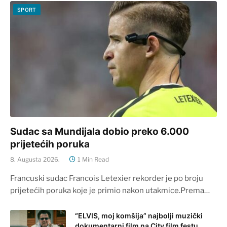
SPORT
Sudac sa Mundijala dobio preko 6.000
prijetećih poruka
8. Augusta 2026.
1 Min Read
Francuski sudac Francois Letexier rekorder je po broju
prijetećih poruka koje je primio nakon utakmice.Prema…
“ELVIS, moj komšija” najbolji muzički
dokumentarni film na City film festu