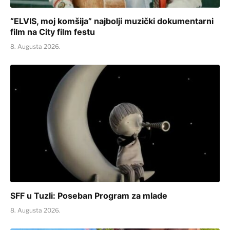
“ELVIS, moj komšija” najbolji muzički dokumentarni
film na City film festu
8. Augusta 2026.
SFF u Tuzli: Poseban Program za mlade
8. Augusta 2026.