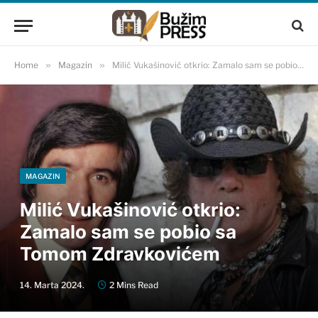
Home
»
Magazin
»
Milić Vukašinović otkrio: Zamalo sam se pobio sa Tomom Zdravkovićem
MAGAZIN
Milić Vukašinović otkrio:
Zamalo sam se pobio sa
Tomom Zdravkovićem
14. Marta 2024.
2 Mins Read