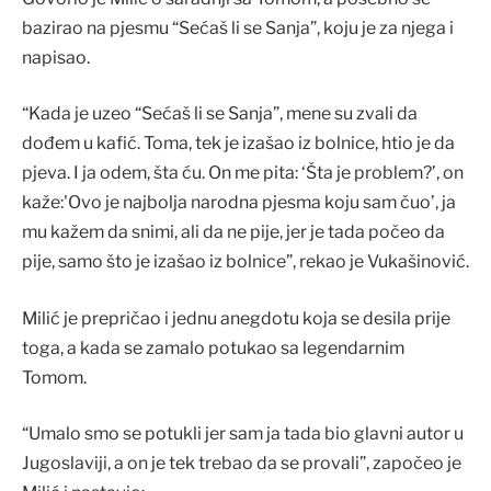
bazirao na pjesmu “Sećaš li se Sanja”, koju je za njega i
napisao.
“Kada je uzeo “Sećaš li se Sanja”, mene su zvali da
dođem u kafić. Toma, tek je izašao iz bolnice, htio je da
pjeva. I ja odem, šta ću. On me pita: ‘Šta je problem?’, on
kaže:'Ovo je najbolja narodna pjesma koju sam čuo’, ja
mu kažem da snimi, ali da ne pije, jer je tada počeo da
pije, samo što je izašao iz bolnice”, rekao je Vukašinović.
Milić je prepričao i jednu anegdotu koja se desila prije
toga, a kada se zamalo potukao sa legendarnim
Tomom.
“Umalo smo se potukli jer sam ja tada bio glavni autor u
Jugoslaviji, a on je tek trebao da se provali”, započeo je