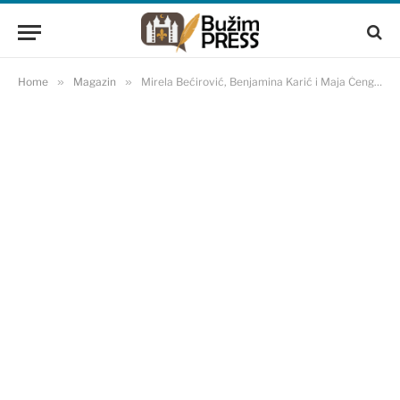
Home
»
Magazin
»
Mirela Bećirović, Benjamina Karić i Maja Čengić zablistale u elegantnim haljinama