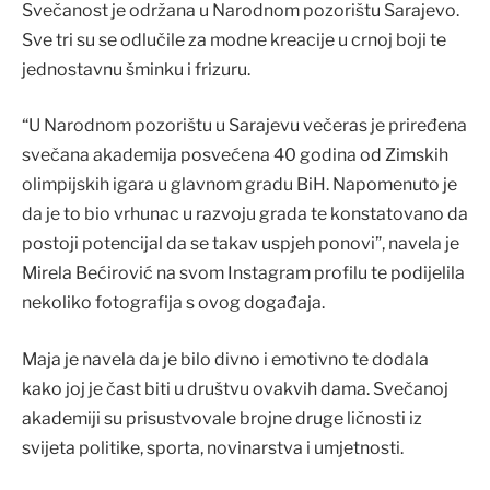
Svečanost je održana u Narodnom pozorištu Sarajevo.
Sve tri su se odlučile za modne kreacije u crnoj boji te
jednostavnu šminku i frizuru.
“U Narodnom pozorištu u Sarajevu večeras je priređena
svečana akademija posvećena 40 godina od Zimskih
olimpijskih igara u glavnom gradu BiH. Napomenuto je
da je to bio vrhunac u razvoju grada te konstatovano da
postoji potencijal da se takav uspjeh ponovi”, navela je
Mirela Bećirović na svom Instagram profilu te podijelila
nekoliko fotografija s ovog događaja.
Maja je navela da je bilo divno i emotivno te dodala
kako joj je čast biti u društvu ovakvih dama. Svečanoj
akademiji su prisustvovale brojne druge ličnosti iz
svijeta politike, sporta, novinarstva i umjetnosti.