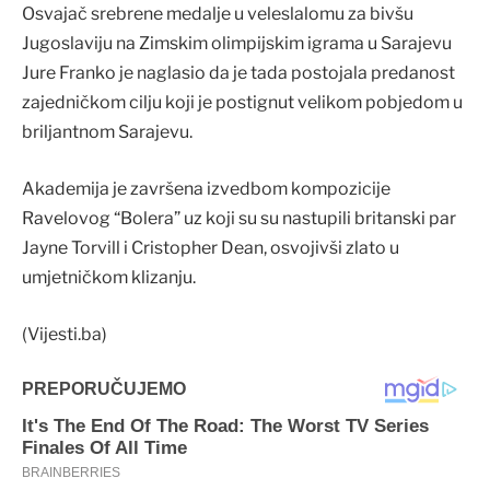
Osvajač srebrene medalje u veleslalomu za bivšu
Jugoslaviju na Zimskim olimpijskim igrama u Sarajevu
Jure Franko je naglasio da je tada postojala predanost
zajedničkom cilju koji je postignut velikom pobjedom u
briljantnom Sarajevu.
Akademija je završena izvedbom kompozicije
Ravelovog “Bolera” uz koji su su nastupili britanski par
Jayne Torvill i Cristopher Dean, osvojivši zlato u
umjetničkom klizanju.
(Vijesti.ba)