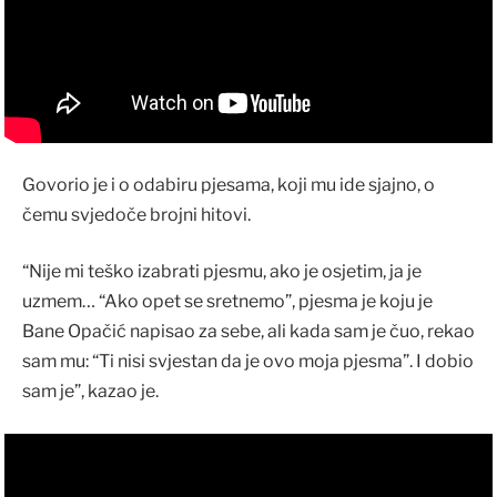
Govorio je i o odabiru pjesama, koji mu ide sjajno, o
čemu svjedoče brojni hitovi.
“Nije mi teško izabrati pjesmu, ako je osjetim, ja je
uzmem… “Ako opet se sretnemo”, pjesma je koju je
Bane Opačić napisao za sebe, ali kada sam je čuo, rekao
sam mu: “Ti nisi svjestan da je ovo moja pjesma”. I dobio
sam je”, kazao je.