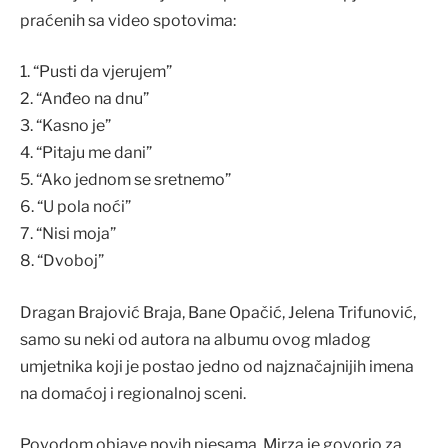
praćenih sa video spotovima:
1. “Pusti da vjerujem”
2. “Anđeo na dnu”
3. “Kasno je”
4. “Pitaju me dani”
5. “Ako jednom se sretnemo”
6. “U pola noći”
7. “Nisi moja”
8. “Dvoboj”
Dragan Brajović Braja, Bane Opačić, Jelena Trifunović,
samo su neki od autora na albumu ovog mladog
umjetnika koji je postao jedno od najznačajnijih imena
na domaćoj i regionalnoj sceni.
Povodom objave novih pjesama, Mirza je govorio za