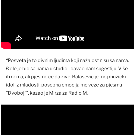
“Posveta je to divnim ljudima koji nažalost nisu sa nama.
Đole je bio sa nama u studio i davao nam sugestiju. Više
ih nema, ali pjesme će da žive. Balašević je moj muzički
idol iz mladosti, posebna emocija me veže za pjesmu
“Dvoboj””, kazao je Mirza za Radio M.