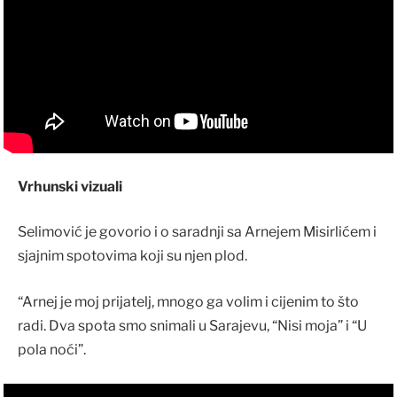
Vrhunski vizuali
Selimović je govorio i o saradnji sa Arnejem Misirlićem i
sjajnim spotovima koji su njen plod.
“Arnej je moj prijatelj, mnogo ga volim i cijenim to što
radi. Dva spota smo snimali u Sarajevu, “Nisi moja” i “U
pola noći”.