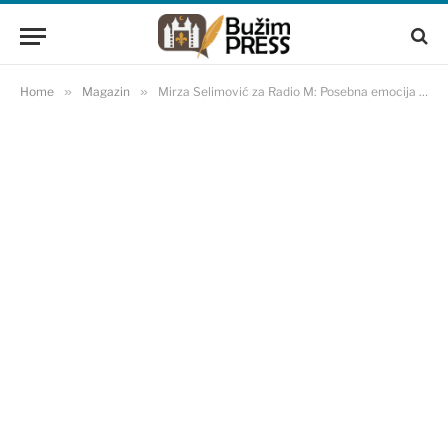
Home
»
Magazin
»
Mirza Selimović za Radio M: Posebna emocija me veže za pjesmu ‘Dvoboj’