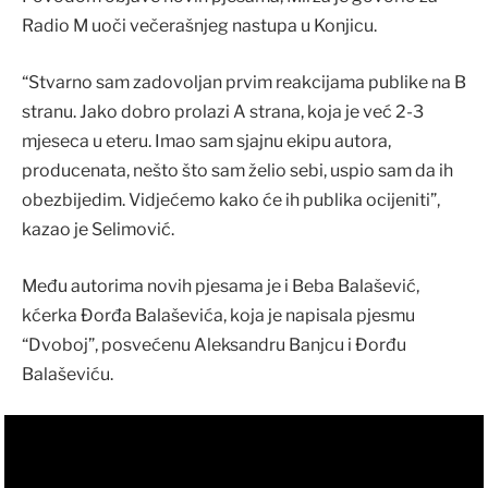
Radio M uoči večerašnjeg nastupa u Konjicu.
“Stvarno sam zadovoljan prvim reakcijama publike na B
stranu. Jako dobro prolazi A strana, koja je već 2-3
mjeseca u eteru. Imao sam sjajnu ekipu autora,
producenata, nešto što sam želio sebi, uspio sam da ih
obezbijedim. Vidjećemo kako će ih publika ocijeniti”,
kazao je Selimović.
Među autorima novih pjesama je i Beba Balašević,
kćerka Đorđa Balaševića, koja je napisala pjesmu
“Dvoboj”, posvećenu Aleksandru Banjcu i Đorđu
Balaševiću.