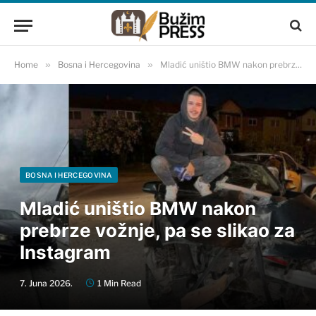
Home
»
Bosna i Hercegovina
»
Mladić uništio BMW nakon prebrze vožnje, pa se slikao za Instagram
BOSNA I HERCEGOVINA
Mladić uništio BMW nakon
prebrze vožnje, pa se slikao za
Instagram
7. Juna 2026.
1 Min Read