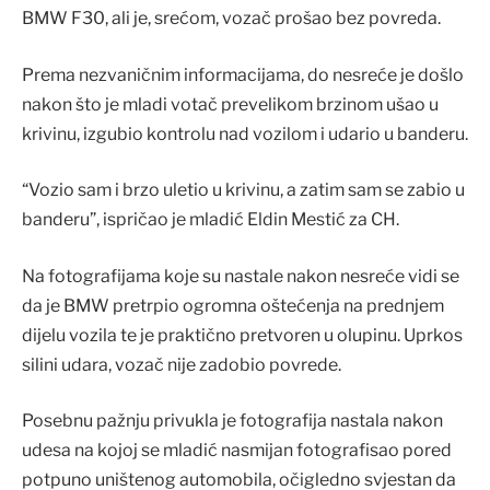
BMW F30, ali je, srećom, vozač prošao bez povreda.
Prema nezvaničnim informacijama, do nesreće je došlo
nakon što je mladi votač prevelikom brzinom ušao u
krivinu, izgubio kontrolu nad vozilom i udario u banderu.
“Vozio sam i brzo uletio u krivinu, a zatim sam se zabio u
banderu”, ispričao je mladić Eldin Mestić za CH.
Na fotografijama koje su nastale nakon nesreće vidi se
da je BMW pretrpio ogromna oštećenja na prednjem
dijelu vozila te je praktično pretvoren u olupinu. Uprkos
silini udara, vozač nije zadobio povrede.
Posebnu pažnju privukla je fotografija nastala nakon
udesa na kojoj se mladić nasmijan fotografisao pored
potpuno uništenog automobila, očigledno svjestan da