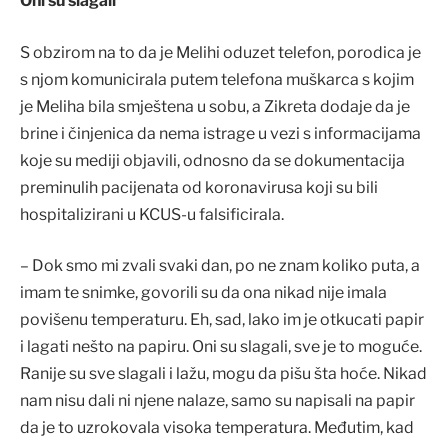
Oni su slagali
S obzirom na to da je Melihi oduzet telefon, porodica je
s njom komunicirala putem telefona muškarca s kojim
je Meliha bila smještena u sobu, a Zikreta dodaje da je
brine i činjenica da nema istrage u vezi s informacijama
koje su mediji objavili, odnosno da se dokumentacija
preminulih pacijenata od koronavirusa koji su bili
hospitalizirani u KCUS-u falsificirala.
– Dok smo mi zvali svaki dan, po ne znam koliko puta, a
imam te snimke, govorili su da ona nikad nije imala
povišenu temperaturu. Eh, sad, lako im je otkucati papir
i lagati nešto na papiru. Oni su slagali, sve je to moguće.
Ranije su sve slagali i lažu, mogu da pišu šta hoće. Nikad
nam nisu dali ni njene nalaze, samo su napisali na papir
da je to uzrokovala visoka temperatura. Međutim, kad