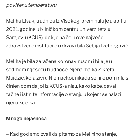
povišenu temperaturu
Meliha Lisak, trudnica iz Visokog, preminula je u aprilu
2021. godine u Kliničkom centru Univerziteta u
Sarajevu (KCUS), dok je na čelu ove najveće
zdravstvene institucije u državi bila Sebija Izetbegović.
Meliha je bila zaražena koronavirusom i bila je u
sedmom mjesecu trudnoće. Njena majka Zikreta
Mujdžić, koja živi u Njemačkoj, nikada se nije pomirila s
činjenicom da joj iz KCUS-a nisu, kako kaže, davali
tačne i istinite informacije o stanju u kojem se nalazi
njena kćerka.
Mnogo nejasnoća
– Kad god smo zvali da pitamo za Melihino stanje,