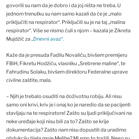
govorili su nam da je dobro i da joj ništa ne treba. U
jednom trenutku su nam samo kazali da će je „malo
priključiti na respirator“. Priključili su je na taj „malina
respirator“. Više se nismo čuli s njom – kazala je Zikreta
Mujdžić za
„Dnevni avaz“.
Kaže da je presuda Fadilu Novaliću, bivšem premijeru
FBiH, Fikretu Hodžiću, vlasniku „Srebrene maline“, te
Fahrudinu Solaku, bivšem direktoru Federalne uprave
civilne zaštite, mala.
– Njih je trebalo osuditi na doživotnu robiju. Ali nisu
samo oni krivi, kriv je i onaj ko je naredio da se pacijenti
stavljaju na te respiratore! Zašto su ljudi priključivani na
neke uređaje koji nisu bili za to? Zašto se krije
dokumentacija? Zašto nam nisu dopustili da uradimo
obdukciju tijela moje Melihe? Mi smo to tražili. Nego su