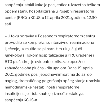
saopćenju istakli kako je pacijentica u izuzetno teškom
općem stanju hospitalizirana u Posebni respiratorni
centar (PRC) u KCUS-u 12. aprila 2021. godine u 12.30
sati.
– U toku boravka u Posebnom respiratornom centru
provodilo se kompleksno, intenzivno, reanimaciono
liječenje, uz multidisciplinarni tim, uključujući i
ginekologa. Tokom hospitalizacije u PRC urađen je i
RTG pluća, koji je evidentno prikazao opsežno
zahvaćena oba plućna krila upalom. Dana 19. aprila
2021. godine u poslijepodnevnim satima dolazi do
naglog, dramatičnog pogoršanja općeg stanja u smislu
hemodinamske nestabilnosti i respiratorne
insuficijencije – istaknuto je, između ostalog, u
saopćenju KCUS-a.