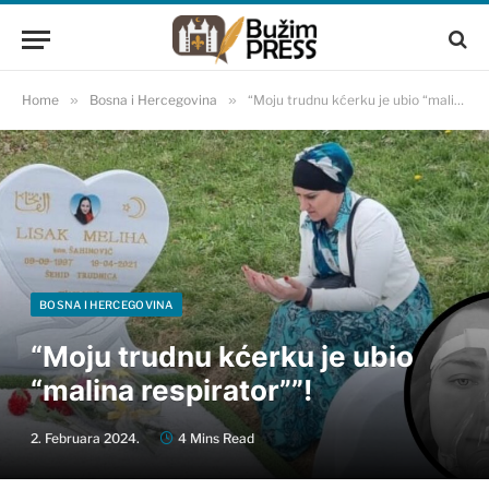
Home
»
Bosna i Hercegovina
»
“Moju trudnu kćerku je ubio “malina respirator””!
BOSNA I HERCEGOVINA
“Moju trudnu kćerku je ubio
“malina respirator””!
2. Februara 2024.
4 Mins Read