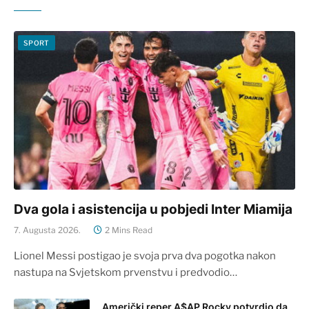
SPORT
Dva gola i asistencija u pobjedi Inter Miamija
7. Augusta 2026.
2 Mins Read
Lionel Messi postigao je svoja prva dva pogotka nakon
nastupa na Svjetskom prvenstvu i predvodio…
Američki reper A$AP Rocky potvrdio da