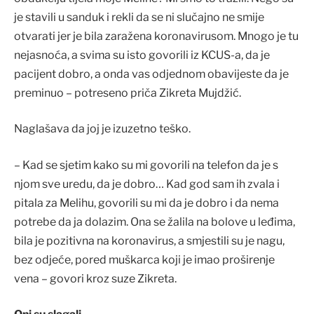
je stavili u sanduk i rekli da se ni slučajno ne smije
otvarati jer je bila zaražena koronavirusom. Mnogo je tu
nejasnoća, a svima su isto govorili iz KCUS-a, da je
pacijent dobro, a onda vas odjednom obavijeste da je
preminuo – potreseno priča Zikreta Mujdžić.
Naglašava da joj je izuzetno teško.
– Kad se sjetim kako su mi govorili na telefon da je s
njom sve uredu, da je dobro… Kad god sam ih zvala i
pitala za Melihu, govorili su mi da je dobro i da nema
potrebe da ja dolazim. Ona se žalila na bolove u leđima,
bila je pozitivna na koronavirus, a smjestili su je nagu,
bez odjeće, pored muškarca koji je imao proširenje
vena – govori kroz suze Zikreta.