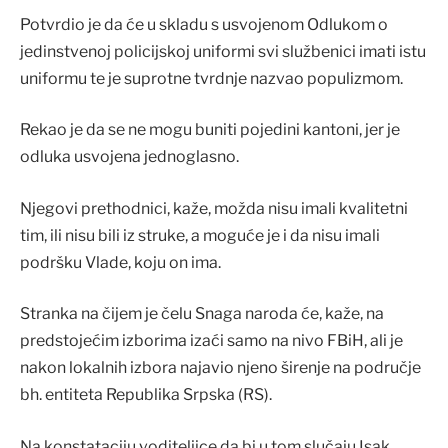
Potvrdio je da će u skladu s usvojenom Odlukom o
jedinstvenoj policijskoj uniformi svi službenici imati istu
uniformu te je suprotne tvrdnje nazvao populizmom.
Rekao je da se ne mogu buniti pojedini kantoni, jer je
odluka usvojena jednoglasno.
Njegovi prethodnici, kaže, možda nisu imali kvalitetni
tim, ili nisu bili iz struke, a moguće je i da nisu imali
podršku Vlade, koju on ima.
Stranka na čijem je čelu Snaga naroda će, kaže, na
predstojećim izborima izaći samo na nivo FBiH, ali je
nakon lokalnih izbora najavio njeno širenje na područje
bh. entiteta Republika Srpska (RS).
Na konstataciju voditeljice da bi u tom slučaju Isak