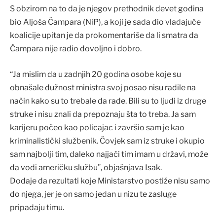
S obzirom na to da je njegov prethodnik devet godina
bio Aljoša Čampara (NiP), a koji je sada dio vladajuće
koalicije upitan je da prokomentariše da li smatra da
Čampara nije radio dovoljno i dobro.
“Ja mislim da u zadnjih 20 godina osobe koje su
obnašale dužnost ministra svoj posao nisu radile na
način kako su to trebale da rade. Bili su to ljudi iz druge
struke i nisu znali da prepoznaju šta to treba. Ja sam
karijeru počeo kao policajac i završio sam je kao
kriminalistički službenik. Čovjek sam iz struke i okupio
sam najbolji tim, daleko najjači tim imam u državi, može
da vodi američku službu”, objašnjava Isak.
Dodaje da rezultati koje Ministarstvo postiže nisu samo
do njega, jer je on samo jedan u nizu te zasluge
pripadaju timu.