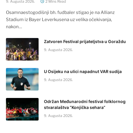
9. Augusta 2026.
2 Mins Read
Osamnaestogodišnji bh. fudbaler stigao je na Allianz
Stadium iz Bayer Leverkusena uz velika očekivanja,
nakon…
Zatvoren Festival prijateljstva u Goraždu
9. Augusta 2026.
U Osijeku na ulici napadnut VAR sudija
9. Augusta 2026.
Održan Međunarodni festival folklornog
stvaralaštva “Konjička sehara”
9. Augusta 2026.