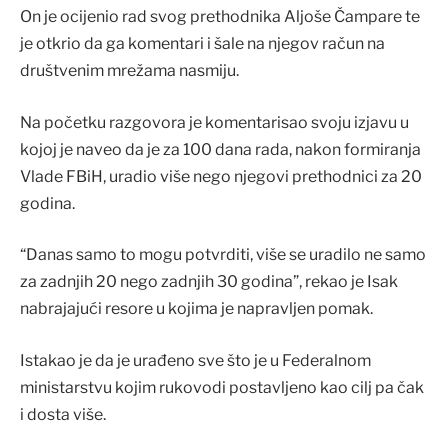
On je ocijenio rad svog prethodnika Aljoše Čampare te
je otkrio da ga komentari i šale na njegov račun na
društvenim mrežama nasmiju.
Na početku razgovora je komentarisao svoju izjavu u
kojoj je naveo da je za 100 dana rada, nakon formiranja
Vlade FBiH, uradio više nego njegovi prethodnici za 20
godina.
“Danas samo to mogu potvrditi, više se uradilo ne samo
za zadnjih 20 nego zadnjih 30 godina”, rekao je Isak
nabrajajući resore u kojima je napravljen pomak.
Istakao je da je urađeno sve što je u Federalnom
ministarstvu kojim rukovodi postavljeno kao cilj pa čak
i dosta više.