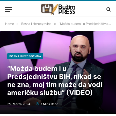
Home
»
Bosna i Hercegovina
»
“Možda budem i u Predsjedništvu BiH, nikad se ne zna, moj tim može da vodi američku službu” (VIDEO)
BOSNA I HERCEGOVINA
“Možda budem i u
Predsjedništvu BiH, nikad se
ne zna, moj tim može da vodi
američku službu” (VIDEO)
25. Marta 2024.
3 Mins Read