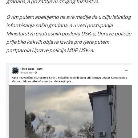
građana, a po zahtjevu drugog tužilaštva.
Ovim putem apelujemo na sve medije da u cilju istinitog
informisanja naših građana, a u vezi postupanja
Ministarstva unutrašnjih poslova USK-a, Uprave policije
prije bilo kakvih objava izvrše provjere putem
portparola Uprave policije MUP USK-a.