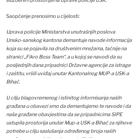
službenim prostorijama Uprave policije USK.
Saopćenje prenosimo u cijelosti:
Uprava policije Ministarstva unutrašnjih poslova
Unsko-sanskog kantona demantuje navode informacija
koja su se pojavila na društvenim mrežama, tačnije na
stranici „Fikro Boss Team“, a u kojoj se navodi da su
posljednjih dana pripadnici Državne agencije za istrage
i zaštitu, vršili uviđaj unutar Kantonalnog MUP-a USK-a
Bihać.
U cilju blagovremenog i istinitog informisanja naših
građana u obavezi smo da demantujemo te navode i da
naše građane obavjestima da se pripadnicima SIPE
ustupila prostorija unutar Mup-a USK-a Bihać za njihove
potrebe u cilju saslušanja određenog broja naših