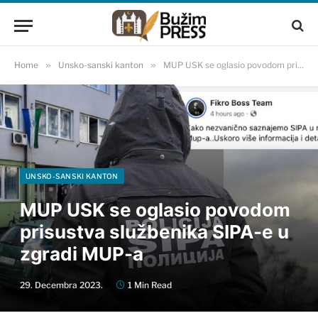
Home
»
Unsko-sanski kanton
»
MUP USK se oglasio povodom prisustva službenika SIPA-e u zgradi MUP-a
UNSKO-SANSKI KANTON
MUP USK se oglasio povodom
prisustva službenika SIPA-e u
zgradi MUP-a
29. Decembra 2023.
1 Min Read