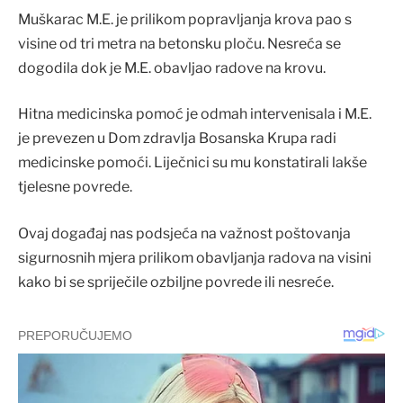
Muškarac M.E. je prilikom popravljanja krova pao s
visine od tri metra na betonsku ploču. Nesreća se
dogodila dok je M.E. obavljao radove na krovu.
Hitna medicinska pomoć je odmah intervenisala i M.E.
je prevezen u Dom zdravlja Bosanska Krupa radi
medicinske pomoći. Liječnici su mu konstatirali lakše
tjelesne povrede.
Ovaj događaj nas podsjeća na važnost poštovanja
sigurnosnih mjera prilikom obavljanja radova na visini
kako bi se spriječile ozbiljne povrede ili nesreće.