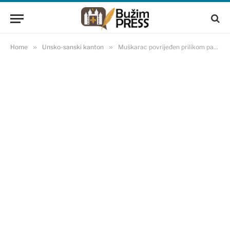
Home
»
Unsko-sanski kanton
»
Muškarac povrijeđen prilikom pada s krova