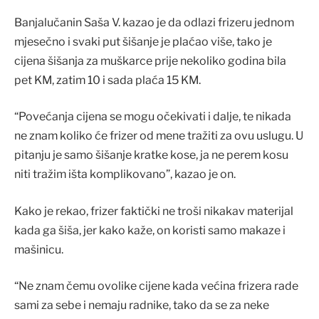
Banjalučanin Saša V. kazao je da odlazi frizeru jednom
mjesečno i svaki put šišanje je plaćao više, tako je
cijena šišanja za muškarce prije nekoliko godina bila
pet KM, zatim 10 i sada plaća 15 KM.
“Povećanja cijena se mogu očekivati i dalje, te nikada
ne znam koliko će frizer od mene tražiti za ovu uslugu. U
pitanju je samo šišanje kratke kose, ja ne perem kosu
niti tražim išta komplikovano”, kazao je on.
Kako je rekao, frizer faktički ne troši nikakav materijal
kada ga šiša, jer kako kaže, on koristi samo makaze i
mašinicu.
“Ne znam čemu ovolike cijene kada većina frizera rade
sami za sebe i nemaju radnike, tako da se za neke