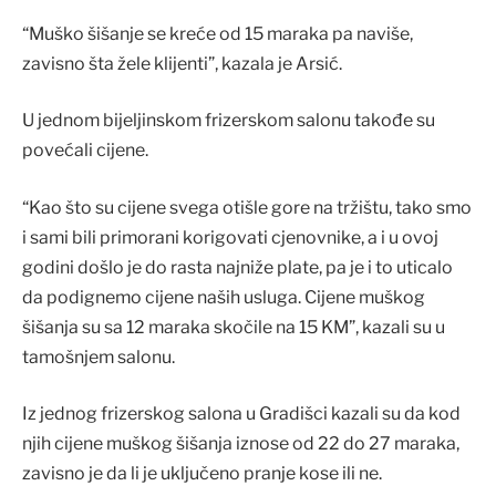
“Muško šišanje se kreće od 15 maraka pa naviše,
zavisno šta žele klijenti”, kazala je Arsić.
U jednom bijeljinskom frizerskom salonu takođe su
povećali cijene.
“Kao što su cijene svega otišle gore na tržištu, tako smo
i sami bili primorani korigovati cjenovnike, a i u ovoj
godini došlo je do rasta najniže plate, pa je i to uticalo
da podignemo cijene naših usluga. Cijene muškog
šišanja su sa 12 maraka skočile na 15 KM”, kazali su u
tamošnjem salonu.
Iz jednog frizerskog salona u Gradišci kazali su da kod
njih cijene muškog šišanja iznose od 22 do 27 maraka,
zavisno je da li je uključeno pranje kose ili ne.