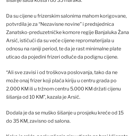
šišanje sada košta i do 35 maraka.
Da su cijene u frizerskim salonima mahom korigovane,
potvrdila je za “Nezavisne novine” i predsjednica
Zanatsko-preduzetničke komore regije Banjaluka Žana
Arsić, ističući da su veće cijene repromaterijala u
odnosu na raniji period, te da je rast minimalne plate
uticao da pojedini frizeri odluče da podignu cijene.
“Ali sve zavisi i od troškova poslovanja, tako da ne
može onaj frizer koji plaća kiriju u centru grada po
2.000 KM ili u tržnom centru 5.000 KM držati cijenu
šišanja od 10 KM”, kazala je Arsić.
Dodala je da se muško šišanje u prosjeku kreće od 15
do 35 KM, zavisno od salona.