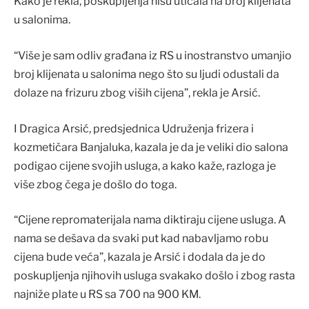
Kako je rekla, poskupljenja nisu uticala na broj klijenata
u salonima.
“Više je sam odliv građana iz RS u inostranstvo umanjio
broj klijenata u salonima nego što su ljudi odustali da
dolaze na frizuru zbog viših cijena”, rekla je Arsić.
I Dragica Arsić, predsjednica Udruženja frizera i
kozmetičara Banjaluka, kazala je da je veliki dio salona
podigao cijene svojih usluga, a kako kaže, razloga je
više zbog čega je došlo do toga.
“Cijene repromaterijala nama diktiraju cijene usluga. A
nama se dešava da svaki put kad nabavljamo robu
cijena bude veća”, kazala je Arsić i dodala da je do
poskupljenja njihovih usluga svakako došlo i zbog rasta
najniže plate u RS sa 700 na 900 KM.