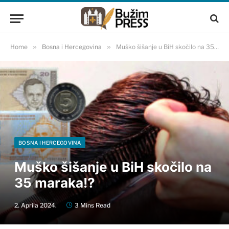
Home
»
Bosna i Hercegovina
»
Muško šišanje u BiH skočilo na 35 maraka!?
BOSNA I HERCEGOVINA
Muško šišanje u BiH skočilo na
35 maraka!?
2. Aprila 2024.
3 Mins Read