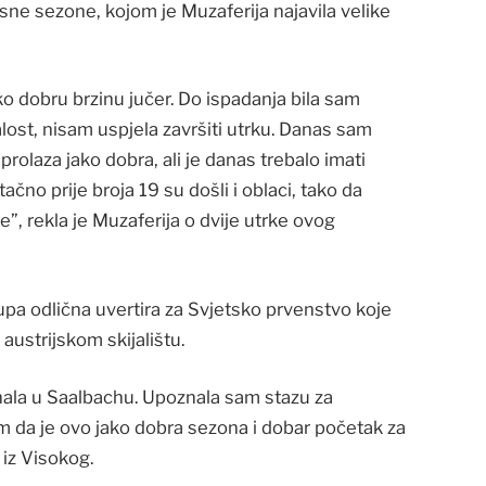
rsne sezone, kojom je Muzaferija najavila velike
ako dobru brzinu jučer. Do ispadanja bila sam
lost, nisam uspjela završiti utrku. Danas sam
rolaza jako dobra, ali je danas trebalo imati
čno prije broja 19 su došli i oblaci, tako da
ije”, rekla je Muzaferija o dvije utrke ovog
 kupa odlična uvertira za Svjetsko prvenstvo koje
ustrijskom skijalištu.
finala u Saalbachu. Upoznala sam stazu za
m da je ovo jako dobra sezona i dobar početak za
 iz Visokog.