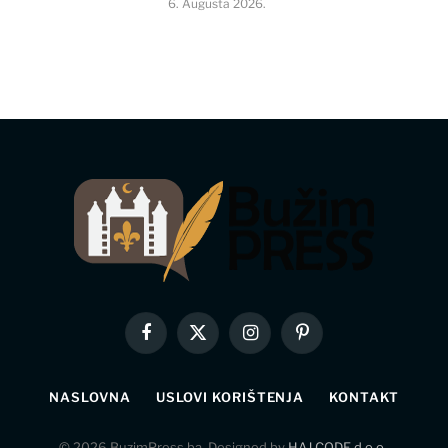
6. Augusta 2026.
Facebook
X
Instagram
Pinterest
(Twitter)
NASLOVNA
USLOVI KORIŠTENJA
KONTAKT
© 2026 BuzimPress.ba. Designed by
HAJ CODE d.o.o.
.