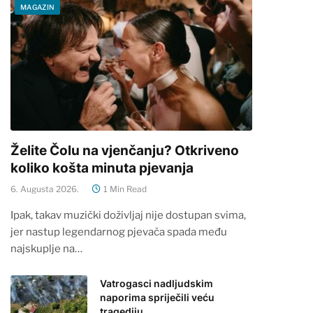
MAGAZIN
Želite Čolu na vjenčanju? Otkriveno
koliko košta minuta pjevanja
6. Augusta 2026.
1 Min Read
Ipak, takav muzički doživljaj nije dostupan svima,
jer nastup legendarnog pjevača spada među
najskuplje na…
Vatrogasci nadljudskim
naporima spriječili veću
tragediju