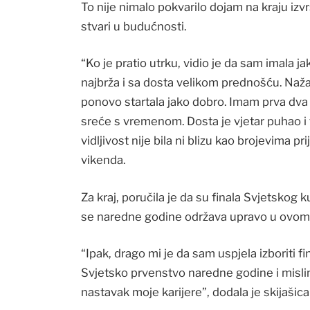
To nije nimalo pokvarilo dojam na kraju izv
stvari u budućnosti.
“Ko je pratio utrku, vidio je da sam imala j
najbrža i sa dosta velikom prednošću. Naža
ponovo startala jako dobro. Imam prva dva p
sreće s vremenom. Dosta je vjetar puhao i ta
vidljivost nije bila ni blizu kao brojevima pr
vikenda.
Za kraj, poručila je da su finala Svjetskog
se naredne godine održava upravo u ovom a
“Ipak, drago mi je da sam uspjela izboriti 
Svjetsko prvenstvo naredne godine i misli
nastavak moje karijere”, dodala je skijašica