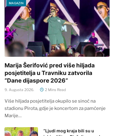
MAGAZIN
Marija Šerifović pred više hiljada
posjetitelja u Travniku zatvorila
“Dane dijaspore 2026”
9. Augusta 2026.
2 Mins Read
Više hiljada posjetitelja okupilo se sinoć na
stadionu Pirota, gdje je koncertom za pamćenje
Marije…
“Ljudi mog kraja bili su u