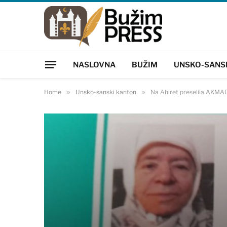
NASLOVNA
BUŽIM
UNSKO-SANS
Home
»
Unsko-sanski kanton
»
Na Ahiret preselila AKMAD