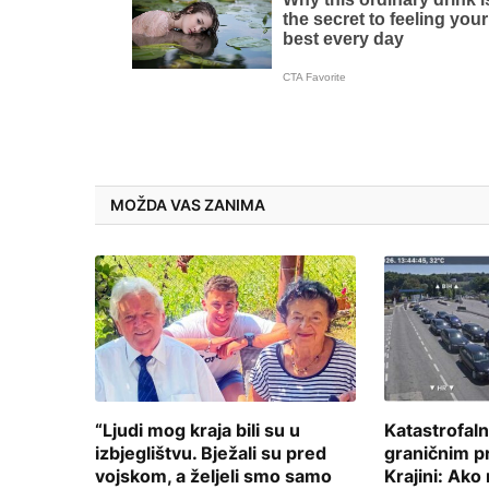
MOŽDA VAS ZANIMA
“Ljudi mog kraja bili su u
Katastrofal
izbjeglištvu. Bježali su pred
graničnim pr
vojskom, a željeli smo samo
Krajini: Ako