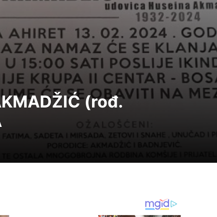
 AKMADŽIĆ (rođ.
A