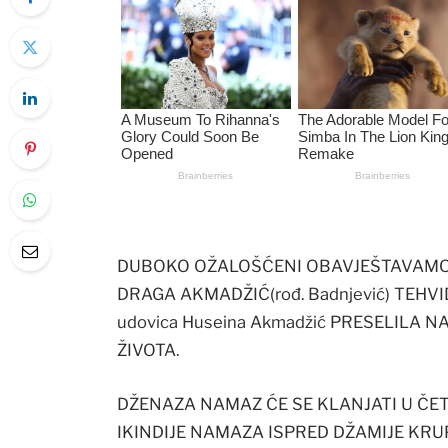
DUBOKO OŽALOŠĆENI OBAVJEŠTAVAMO R
DRAGA AKMADŽIĆ(rođ. Badnjević) TEHV
udovica Huseina Akmadžić PRESELILA NA 
ŽIVOTA.
DŽENAZA NAMAZ ĆE SE KLANJATI U ČETVR
IKINDIJE NAMAZA ISPRED DŽAMIJE KRU