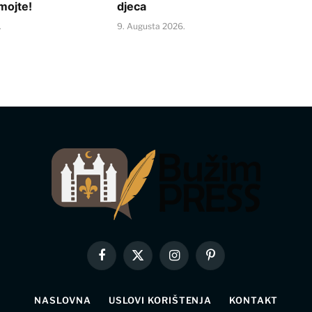
mojte!
djeca
.
9. Augusta 2026.
Facebook
X
Instagram
Pinterest
(Twitter)
NASLOVNA
USLOVI KORIŠTENJA
KONTAKT