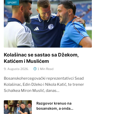
SPORT
Kolašinac se sastao sa Džekom,
Katićem i Muslićem
9. Augusta 2026.
1 Min Read
Bosanskohercegovački reprezentativci Sead
Kolašinac, Edin Džeko i Nikola Katić, te trener
Schalkea Miron Muslić, danas…
Razgovor krenuo na
bosanskom, a onda…