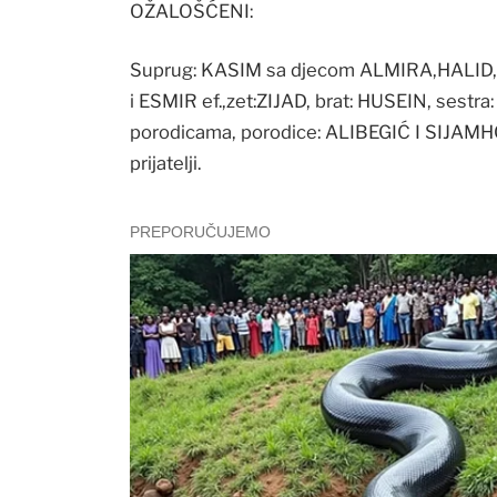
OŽALOŠĆENI:
Suprug: KASIM sa djecom ALMIRA,HALID, Š
i ESMIR ef.,zet:ZIJAD, brat: HUSEIN, sestra
porodicama, porodice: ALIBEGIĆ I SIJAMHO
prijatelji.