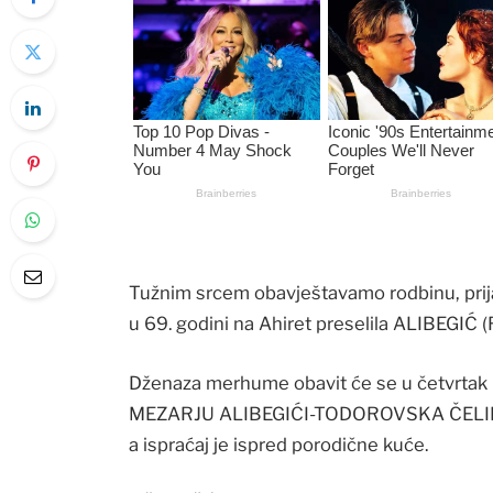
Tužnim srcem obavještavamo rodbinu, prija
u 69. godini na Ahiret preselila ALIBEGI
Dženaza merhume obavit će se u četvrta
MEZARJU ALIBEGIĆI-TODOROVSKA ČELI
a ispraćaj je ispred porodične kuće.