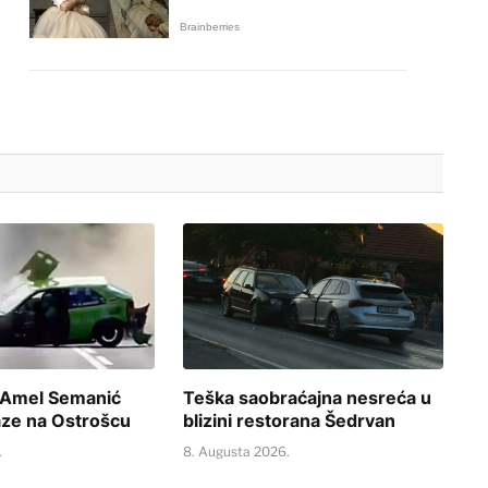
 Amel Semanić
Teška saobraćajna nesreća u
taze na Ostrošcu
blizini restorana Šedrvan
.
8. Augusta 2026.