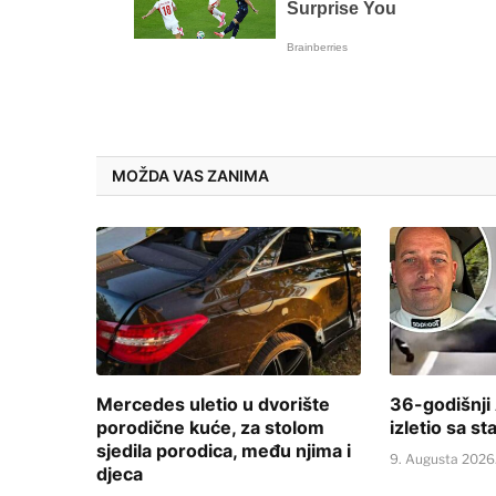
MOŽDA VAS ZANIMA
Mercedes uletio u dvorište
36-godišnji
porodične kuće, za stolom
izletio sa s
sjedila porodica, među njima i
9. Augusta 2026
djeca