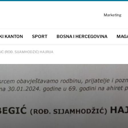
Marketing
KI KANTON
SPORT
BOSNA I HERCEGOVINA
MAG
EGIĆ (ROĐ. SIJAMHODŽIĆ) HAJRIJA