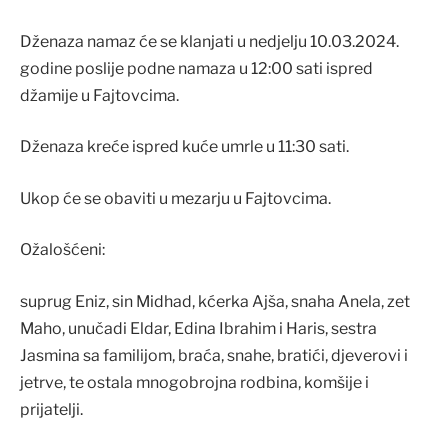
Dženaza namaz će se klanjati u nedjelju 10.03.2024.
godine poslije podne namaza u 12:00 sati ispred
džamije u Fajtovcima.
Dženaza kreće ispred kuće umrle u 11:30 sati.
Ukop će se obaviti u mezarju u Fajtovcima.
Ožalošćeni:
suprug Eniz, sin Midhad, kćerka Ajša, snaha Anela, zet
Maho, unučadi Eldar, Edina Ibrahim i Haris, sestra
Jasmina sa familijom, braća, snahe, bratići, djeverovi i
jetrve, te ostala mnogobrojna rodbina, komšije i
prijatelji.