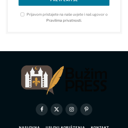
Prijavom pristajete na naše uvjete i naš ugovor o
Pravilima privatnosti
.
Facebook
X
Instagram
Pinterest
(Twitter)
NASLOVNA
USLOVI KORIŠTENJA
KONTAKT