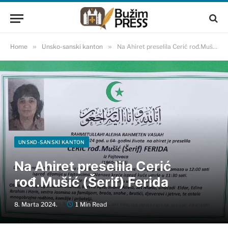
Home
»
Unsko-sanski kanton
»
Na Ahiret preselila Cerić rođ.Mušić (Šerif) Ferida
UNSKO-SANSKI KANTON
Na Ahiret preselila Cerić
rođ.Mušić (Šerif) Ferida
8. Marta 2024.
1 Min Read