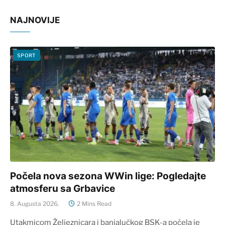
NAJNOVIJE
SPORT
Počela nova sezona WWin lige: Pogledajte
atmosferu sa Grbavice
8. Augusta 2026.
2 Mins Read
Utakmicom Željeznicara i banjalučkog BSK-a počela je