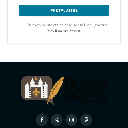
Prijavom pristajete na naše uvjete i naš ugovor o
Pravilima privatnosti
.
Facebook
X
Instagram
Pinterest
(Twitter)