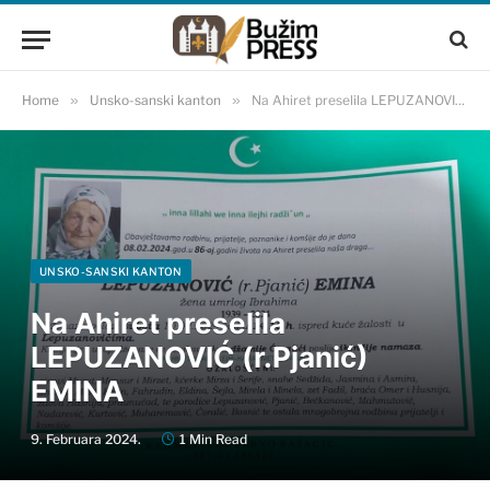
Home
»
Unsko-sanski kanton
»
Na Ahiret preselila LEPUZANOVIĆ (r.Pjanić) EMINA
UNSKO-SANSKI KANTON
Na Ahiret preselila
LEPUZANOVIĆ (r.Pjanić)
EMINA
9. Februara 2024.
1 Min Read