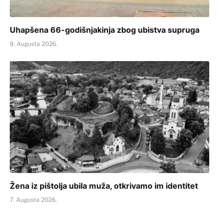
Uhapšena 66-godišnjakinja zbog ubistva supruga
8. Augusta 2026.
Žena iz pištolja ubila muža, otkrivamo im identitet
7. Augusta 2026.