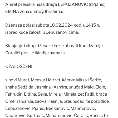
Ahiret preselila naša draga LEPUZANOVIĆ (r.Pjanić)
EMINA žena umrlog Ibrahima.
Dženaza polazi subota 10.02.2024 god. u 14,15 h.
ispred kuće žalosti u Lepuzanovićima.
Klanjanje i ukop dženaze će se obaviti kod džamije
Ćoralići poslije ikindije namaza.
OŽALOŠĆENI:
sinovi Murat, Mensur i Mirzet, kćerke Mirza i Šerife,
snahe Sedžida, Jasmina i Asmira, unučad Maid, Eldin,
Fahrudin, Eldina, Sejla, Mirela i Minela, zet Fadil, braća
Omer i Husnija, zaova Hasnija, praunučad, te porodice
Lepuzanović, Pjanić, Bećkanović, Mahmutović,
Nadarević, Kurtović, Muharemović, Ćoralić, Bosnić te