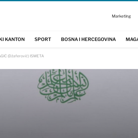
Marketing
KI KANTON
SPORT
BOSNA I HERCEGOVINA
MAG
AGIĆ (Džaferović) ISMETA