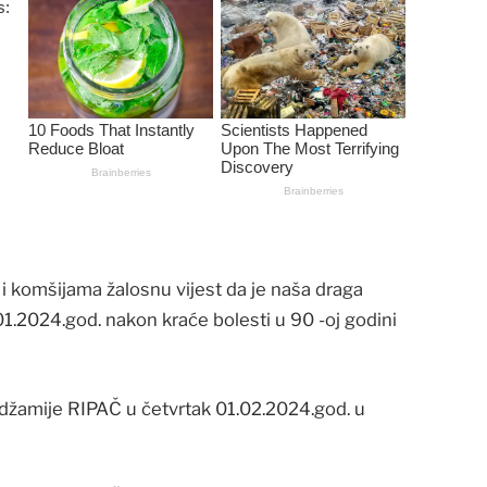
 i komšijama žalosnu vijest da je naša draga
.2024.god. nakon kraće bolesti u 90 -oj godini
 džamije RIPAČ u četvrtak 01.02.2024.god. u