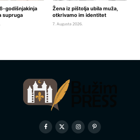
-godišnjakinja
Žena iz pištolja ubila muža,
a supruga
otkrivamo im identitet
.
7. Augusta 2026.
Facebook
X
Instagram
Pinterest
(Twitter)