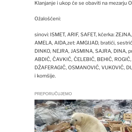
Klanjanje i ukop će se obaviti na mezarju 
Ožalošćeni:
sinovi: ISMET, ARIF, SAFET, kćerka: ZEJN
AMELA, AIDA,zet: AMGIJAD, bratići, sestr
DINKO, NEJRA, JASMINA, SAJRA, DINA, p
ABDIĆ, ČAVKIĆ, ČELEBIĆ, BEHIĆ, ROGIĆ,
DŽAFERAGIĆ, OSMANOVIĆ, VUKOVIĆ, DUPAN
i komšije.