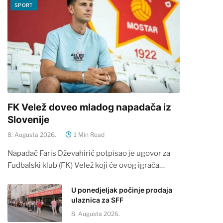
SPORT
FK Velež doveo mladog napadača iz
Slovenije
8. Augusta 2026.
1 Min Read
Napadač Faris Dževahirić potpisao je ugovor za
Fudbalski klub (FK) Velež koji će ovog igrača…
U ponedjeljak počinje prodaja
ulaznica za SFF
8. Augusta 2026.