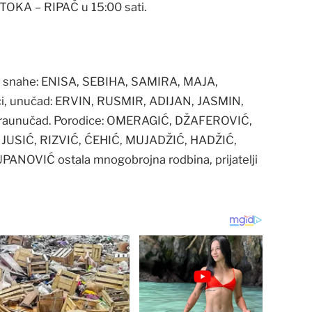
OTOKA – RIPAČ u 15:00 sati.
A, snahe: ENISA, SEBIHA, SAMIRA, MAJA,
ići, unučad: ERVIN, RUSMIR, ADIJAN, JASMIN,
raunučad. Porodice: OMERAGIĆ, DŽAFEROVIĆ,
 JUSIĆ, RIZVIĆ, ĆEHIĆ, MUJADŽIĆ, HADŽIĆ,
OVIĆ ostala mnogobrojna rodbina, prijatelji