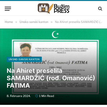
Home
»
Unsko-sanski kanton
»
Na Ahiret preselila SAMARDŽIĆ (rođ. Omanović) FATIMA
UNSKO-SANSKI KANTON
Na Ahiret preselila
SAMARDŽIĆ (rođ. Omanović)
FATIMA
8. Februara 2024.
1 Min Read