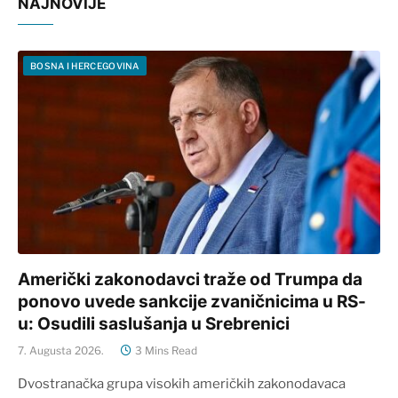
NAJNOVIJE
BOSNA I HERCEGOVINA
Američki zakonodavci traže od Trumpa da
ponovo uvede sankcije zvaničnicima u RS-
u: Osudili saslušanja u Srebrenici
7. Augusta 2026.
3 Mins Read
Dvostranačka grupa visokih američkih zakonodavaca