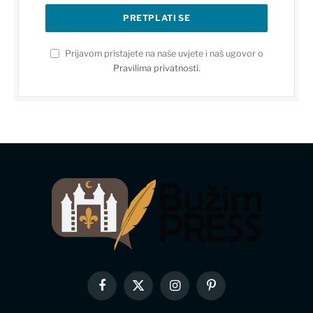
Prijavom pristajete na naše uvjete i naš ugovor o
Pravilima privatnosti
.
Facebook
X
Instagram
Pinterest
(Twitter)