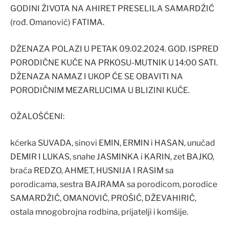
GODINI ŽIVOTA NA AHIRET PRESELILA SAMARDŽIĆ
(rođ. Omanović) FATIMA.
DŽENAZA POLAZI U PETAK 09.02.2024. GOD. ISPRED
PORODIČNE KUĆE NA PRKOSU-MUTNIK U 14:00 SATI.
DŽENAZA NAMAZ I UKOP ĆE SE OBAVITI NA
PORODIČNIM MEZARLUCIMA U BLIZINI KUĆE.
OŽALOŠĆENI:
kćerka SUVADA, sinovi EMIN, ERMIN i HASAN, unučad
DEMIR I LUKAS, snahe JASMINKA i KARIN, zet BAJKO,
braća REDZO, AHMET, HUSNIJA I RASIM sa
porodicama, sestra BAJRAMA sa porodicom, porodice
SAMARDŽIĆ, OMANOVIĆ, PROŠIĆ, DŽEVAHIRIĆ,
ostala mnogobrojna rodbina, prijatelji i komšije.