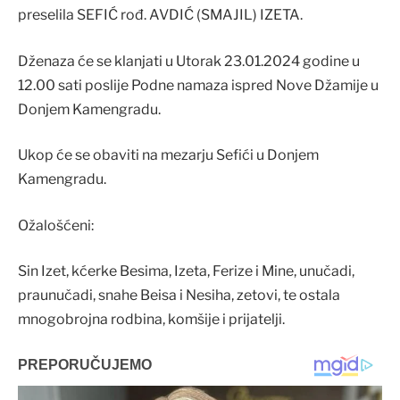
preselila SEFIĆ rođ. AVDIĆ (SMAJIL) IZETA.
Dženaza će se klanjati u Utorak 23.01.2024 godine u
12.00 sati poslije Podne namaza ispred Nove Džamije u
Donjem Kamengradu.
Ukop će se obaviti na mezarju Sefići u Donjem
Kamengradu.
Ožalošćeni:
Sin Izet, kćerke Besima, Izeta, Ferize i Mine, unučadi,
praunučadi, snahe Beisa i Nesiha, zetovi, te ostala
mnogobrojna rodbina, komšije i prijatelji.