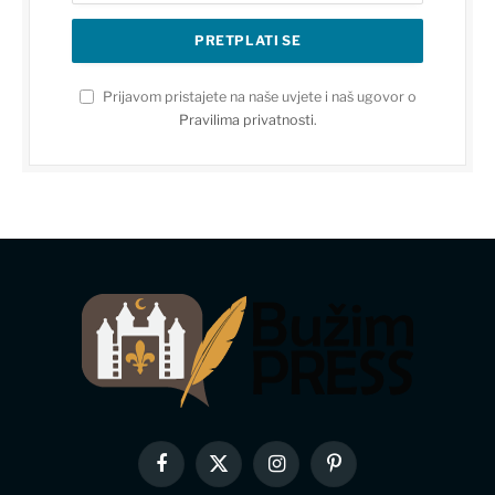
Prijavom pristajete na naše uvjete i naš ugovor o
Pravilima privatnosti
.
Facebook
X
Instagram
Pinterest
(Twitter)