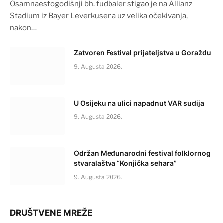
Osamnaestogodišnji bh. fudbaler stigao je na Allianz
Stadium iz Bayer Leverkusena uz velika očekivanja,
nakon…
Zatvoren Festival prijateljstva u Goraždu
9. Augusta 2026.
U Osijeku na ulici napadnut VAR sudija
9. Augusta 2026.
Održan Međunarodni festival folklornog
stvaralaštva “Konjička sehara”
9. Augusta 2026.
DRUŠTVENE MREŽE