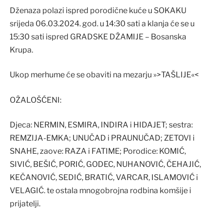
Dženaza polazi ispred porodične kuće u SOKAKU
srijeda 06.03.2024. god. u 14:30 sati a klanja će se u
15:30 sati ispred GRADSKE DŽAMIJE – Bosanska
Krupa.
Ukop merhume će se obaviti na mezarju »>TAŠLIJE«<
OŽALOŠĆENI:
Djeca: NERMIN, ESMIRA, INDIRA i HIDAJET; sestra:
REMZIJA-EMKA; UNUČAD i PRAUNUČAD; ZETOVI i
SNAHE, zaove: RAZA i FATIME; Porodice: KOMIĆ,
SIVIĆ, BEŠIĆ, PORIĆ, GODEC, NUHANOVIĆ, ČEHAJIĆ,
KEČANOVIĆ, SEDIĆ, BRATIĆ, VARCAR, ISLAMOVIĆ i
VELAGIĆ. te ostala mnogobrojna rodbina komšije i
prijatelji.