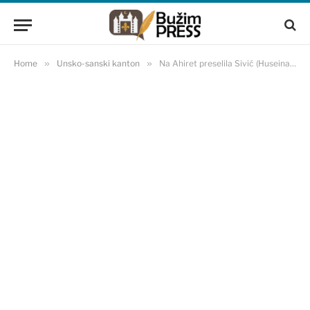
Home
»
Unsko-sanski kanton
»
Na Ahiret preselila Sivić (Huseina) Melaća rođ. Komić