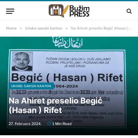
Home
»
Unsko-sanski kanton
»
Na Ahiret preselio Begić (Hasan ) Rifet
UNSKO-SANSKI KANTON
Na Ahiret preselio Begić
(Hasan ) Rifet
27. Februara 2024.
1 Min Read