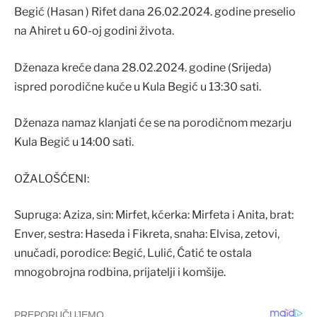
Begić (Hasan ) Rifet dana 26.02.2024. godine preselio
na Ahiret u 60-oj godini života.
Dženaza kreće dana 28.02.2024. godine (Srijeda)
ispred porodične kuće u Kula Begić u 13:30 sati.
Dženaza namaz klanjati će se na porodičnom mezarju
Kula Begić u 14:00 sati.
OŽALOŠĆENI:
Supruga: Aziza, sin: Mirfet, kćerka: Mirfeta i Anita, brat:
Enver, sestra: Haseda i Fikreta, snaha: Elvisa, zetovi,
unučadi, porodice: Begić, Lulić, Ćatić te ostala
mnogobrojna rodbina, prijatelji i komšije.