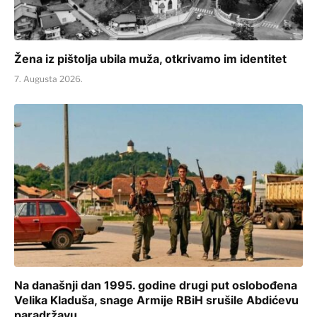
Žena iz pištolja ubila muža, otkrivamo im identitet
7. Augusta 2026.
Na današnji dan 1995. godine drugi put oslobođena
Velika Kladuša, snage Armije RBiH srušile Abdićevu
paradržavu