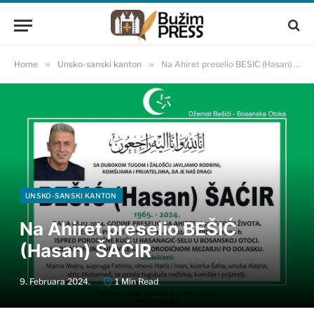
Home
»
Unsko-sanski kanton
»
Na Ahiret preselio BEŠIĆ (Hasan) ŠAĆIR
UNSKO-SANSKI KANTON
Na Ahiret preselio BEŠIĆ
(Hasan) ŠAĆIR
9. Februara 2024.
1 Min Read