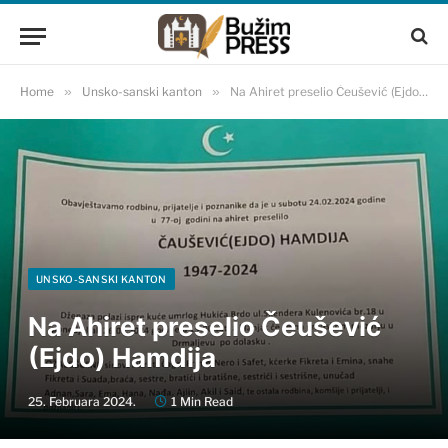
Home
»
Unsko-sanski kanton
»
Na Ahiret preselio Čeušević (Ejdo) Hamdija
UNSKO-SANSKI KANTON
Na Ahiret preselio Čeušević
(Ejdo) Hamdija
25. Februara 2024.
1 Min Read