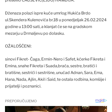
preselilo ČAUŠEVIĆ(EJDO) HAMDIJA.
Dženaza polazi ispre kuće umrlog Hukića Brdo
ul.Skendera Kulenovića br.18 u ponedjeljak 26.02.2024
godine u 13:00 sati, a klanjat će se na gradskom
mezarju u Drmaljevu po dolasku.
OŽALOŠĆENI:
sinovi Fikret- Čaga, Ermin-Nero i Safet, kćerke Fikreta i
Emina, snahe Fikreta i Suada,braća, sestre, bratići i
bratišne, sestrići i sestrišne, unučad Adnan, Sara, Ema,
Hana, Nada, Ajlin, Akil i Said, te ostala rodbina, komšije i
prijatelji i poznanici.