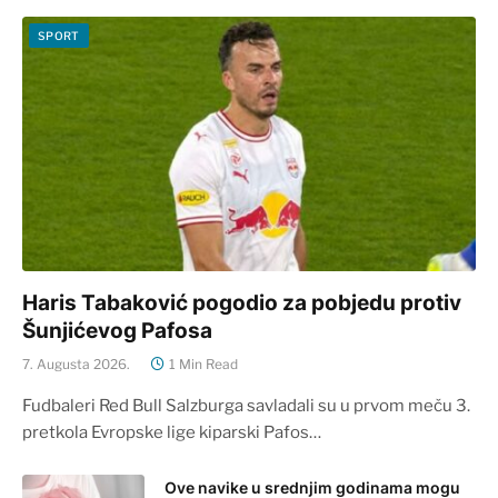
SPORT
Haris Tabaković pogodio za pobjedu protiv
Šunjićevog Pafosa
7. Augusta 2026.
1 Min Read
Fudbaleri Red Bull Salzburga savladali su u prvom meču 3.
pretkola Evropske lige kiparski Pafos…
Ove navike u srednjim godinama mogu