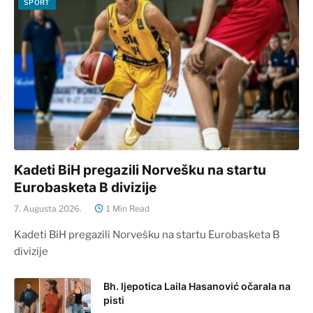
SPORT
Kadeti BiH pregazili Norvešku na startu
Eurobasketa B divizije
7. Augusta 2026.
1 Min Read
Kadeti BiH pregazili Norvešku na startu Eurobasketa B
divizije
Bh. ljepotica Laila Hasanović očarala na
pisti