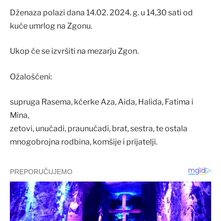
Dženaza polazi dana 14.02. 2024. g. u 14,30 sati od
kuće umrlog na Zgonu.
Ukop će se izvršiti na mezarju Zgon.
Ožalošćeni:
supruga Rasema, kćerke Aza, Aida, Halida, Fatima i
Mina,
zetovi, unučadi, praunučadi, brat, sestra, te ostala
mnogobrojna rodbina, komšije i prijatelji.