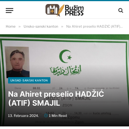
Home
»
Unsko-sanski kanton
»
Na Ahiret preselio HADŽIĆ (ATIF) SMAJIL
UNSKO-SANSKI KANTON
Na Ahiret preselio HADŽIĆ
(ATIF) SMAJIL
13. Februara 2024.
1 Min Read