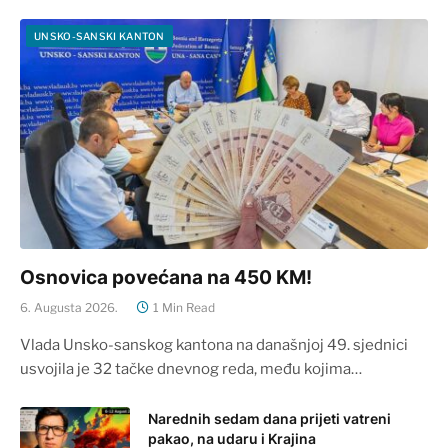
UNSKO-SANSKI KANTON
Osnovica povećana na 450 KM!
6. Augusta 2026.
1 Min Read
Vlada Unsko-sanskog kantona na današnjoj 49. sjednici
usvojila je 32 tačke dnevnog reda, među kojima…
Narednih sedam dana prijeti vatreni
pakao, na udaru i Krajina