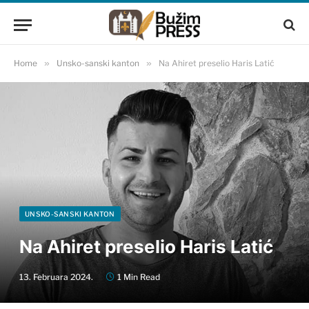
Home
»
Unsko-sanski kanton
»
Na Ahiret preselio Haris Latić
UNSKO-SANSKI KANTON
Na Ahiret preselio Haris Latić
13. Februara 2024.
1 Min Read