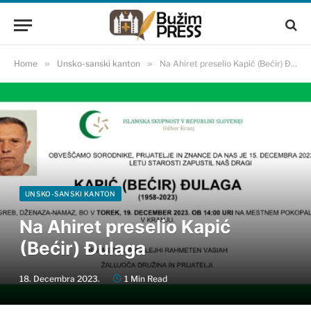
Home
»
Unsko-sanski kanton
»
Na Ahiret preselio Kapić (Bećir) Đulaga
UNSKO-SANSKI KANTON
Na Ahiret preselio Kapić
(Bećir) Đulaga
18. Decembra 2023.
1 Min Read