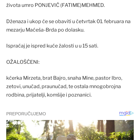
života umro PONJEVIĆ (FATIME)MEHMED.
Dženaza i ukop će se obaviti u četvrtak 01. februara na
mezarju Maćeša-Brda po dolasku.
Ispraćaj je ispred kuće žalosti u u 15 sati.
OŽALOŠĆENI:
kćerka Mirzeta, brat Bajro, snaha Mine, pastor Ibro,
zetovi, unučad, praunučad, te ostala mnogobrojna
rodbina, prijatelji, komšije i poznanici.