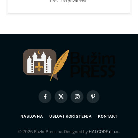
Pravilima privatnosti
.
Facebook
X
Instagram
Pinterest
(Twitter)
NASLOVNA
USLOVI KORIŠTENJA
KONTAKT
© 2026 BuzimPress.ba. Designed by
HAJ CODE d.o.o.
.