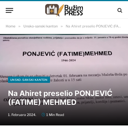
Home
»
Unsko-sanski kanton
»
Na Ahiret preselio PONJEVIĆ (FATIME) MEHMED
UNSKO-SANSKI KANTON
Na Ahiret preselio PONJEVIĆ
(FATIME) MEHMED
1. Februara 2024.
1 Min Read