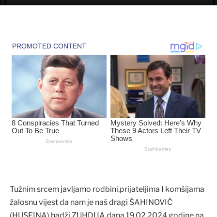
Tužnim srcem javljamo rodbini,prijateljima I komšijama
žalosnu vijest da nam je naš dragi ŠAHINOVIĆ
(HUSEINA) hadži ZUHDIJA dana 19.02.2024.godine na