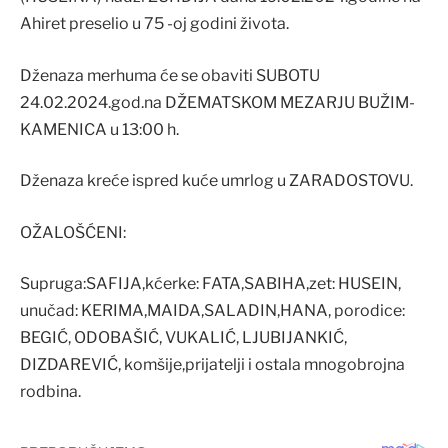
Ahiret preselio u 75 -oj godini života.
Dženaza merhuma će se obaviti SUBOTU
24.02.2024.god.na DŽEMATSKOM MEZARJU BUŽIM-
KAMENICA u 13:00 h.
Dženaza kreće ispred kuće umrlog u ZARADOSTOVU.
OŽALOŠĆENI:
Supruga:SAFIJA,kćerke: FATA,SABIHA,zet: HUSEIN,
unučad: KERIMA,MAIDA,SALADIN,HANA, porodice:
BEGIĆ, ODOBAŠIĆ, VUKALIĆ, LJUBIJANKIĆ,
DIZDAREVIĆ, komšije,prijatelji i ostala mnogobrojna
rodbina.