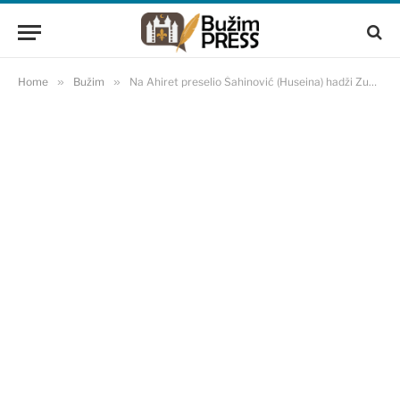
Home
»
Bužim
»
Na Ahiret preselio Šahinović (Huseina) hadži Zuhdija