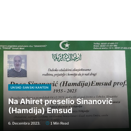
UNSKO-SANSKI KANTON
Na Ahiret preselio Sinanović
(Hamdija) Emsud
6. Decembra 2023.
1 Min Read