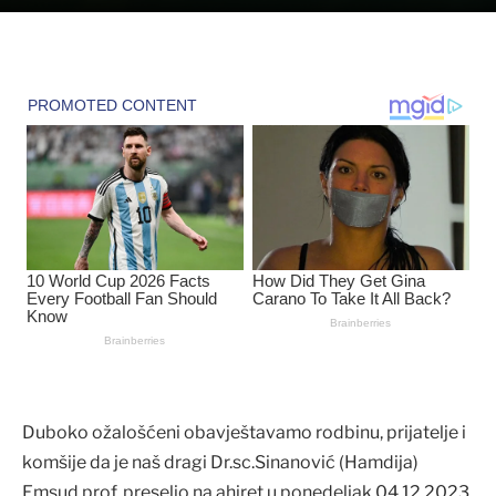
Duboko ožalošćeni obavještavamo rodbinu, prijatelje i
komšije da je naš dragi Dr.sc.Sinanović (Hamdija)
Emsud prof. preselio na ahiret u ponedeljak 04.12.2023.