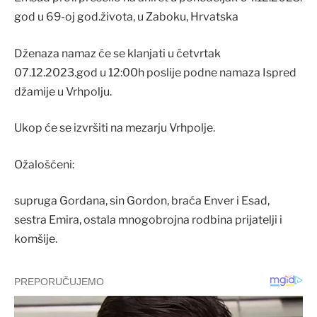
god u 69-oj god.života, u Zaboku, Hrvatska
Dženaza namaz će se klanjati u četvrtak
07.12.2023.god u 12:00h poslije podne namaza Ispred
džamije u Vrhpolju.
Ukop će se izvršiti na mezarju Vrhpolje.
Ožalošćeni:
supruga Gordana, sin Gordon, braća Enver i Esad,
sestra Emira, ostala mnogobrojna rodbina prijatelji i
komšije.