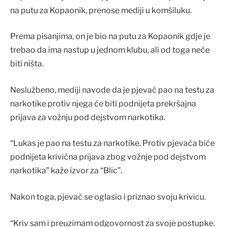
na putu za Kopaonik, prenose mediji u komšiluku.
Prema pisanjima, on je bio na putu za Kopaonik gdje je
trebao da ima nastup u jednom klubu, ali od toga neće
biti ništa.
Neslužbeno, mediji navode da je pjevač pao na testu za
narkotike protiv njega će biti podnijeta prekršajna
prijava za vožnju pod dejstvom narkotika.
“Lukas je pao na testu za narkotike. Protiv pjevača biće
podnijeta krivična prijava zbog vožnje pod dejstvom
narkotika” kaže izvor za “Blic”.
Nakon toga, pjevač se oglasio i priznao svoju krivicu.
“Kriv sam i preuzimam odgovornost za svoje postupke.