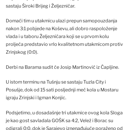
sastaju Široki Brijeg i Željezničar.
Domaći tim u utakmicu ulazi prepun samopouzdanja
nakon 3:1 pobjede na Koševu, ali dobro raspoloženje
vlada i u taboru Željezničara koji se u prvom kolu
proljeća predstavio vrlo kvalitetnom utakmicom protiv
Zrinjskog (0:0).
Derbi na Barama sudit će Josip Martinović iz Čapljine.
U istom terminu na Tušnju se sastaju Tuzla City i
Posušje, dok od 15 sati posljednji meč kola u Mostaru
igraju Zrinjski i Igman Konjic.
Podsjetimo, u dosadašnje tri utakmice ovog kola Sloga
je kao gost savladala GOŠK sa 4:2, Velež i Borac su
odigrali 0:0, dok je Sarajevo iznenađujuće poraženo od