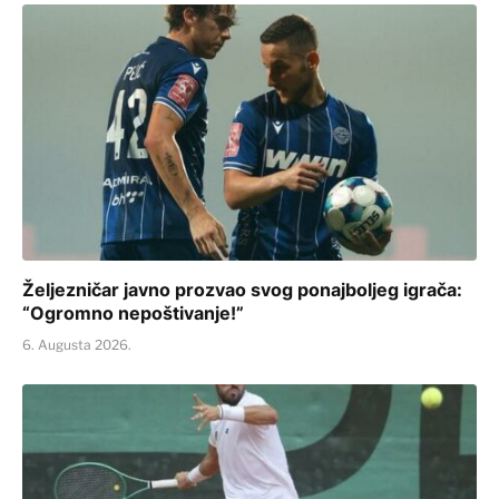
Željezničar javno prozvao svog ponajboljeg igrača:
“Ogromno nepoštivanje!”
6. Augusta 2026.