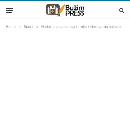
Home
»
Sport
»
Nadal se povukao sa turnira i vjerovatno najavio kraj velike karijere