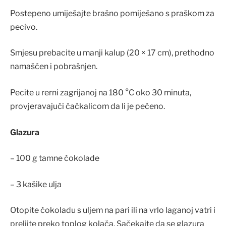
Postepeno umiješajte brašno pomiješano s praškom za
pecivo.
Smjesu prebacite u manji kalup (20 × 17 cm), prethodno
namašćen i pobrašnjen.
Pecite u rerni zagrijanoj na 180 °C oko 30 minuta,
provjeravajući čačkalicom da li je pečeno.
Glazura
– 100 g tamne čokolade
– 3 kašike ulja
Otopite čokoladu s uljem na pari ili na vrlo laganoj vatri i
prelijte preko toplog kolača. Sačekajte da se glazura