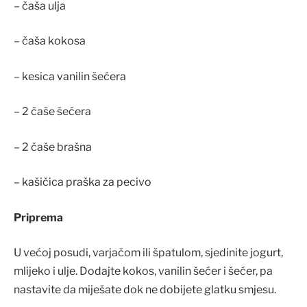
– čaša ulja
– čaša kokosa
– kesica vanilin šećera
– 2 čaše šećera
– 2 čaše brašna
– kašičica praška za pecivo
Priprema
U većoj posudi, varjačom ili špatulom, sjedinite jogurt,
mlijeko i ulje. Dodajte kokos, vanilin šećer i šećer, pa
nastavite da miješate dok ne dobijete glatku smjesu.