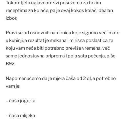
Tokom ljeta uglavnom svi posežemo za brzim
receptima za kolače, pa je ovaj kokos kolač idealan
izbor.
Pravi se od osnovnih namirnica koje sigurno već imate
u kuhinji, a rezultat je mekana i mirisna poslastica za
koju vam neće biti potrebno previše vremena, već
samo jednostavna priprema i pola sata pečenja, piše
B92.
Napomenućemo da je mjera čaša od 2 dl, a potrebno
vam je:
– čaša jogurta
– čaša mlijeka