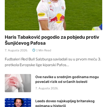
Haris Tabaković pogodio za pobjedu protiv
Šunjićevog Pafosa
7. Augusta 2026.
1 Min Read
Fudbaleri Red Bull Salzburga savladali su u prvom meču 3.
pretkola Evropske lige kiparski Pafos…
Ove navike u srednjim godinama mogu
povećati rizik od srčanih bolesti
7. Augusta 2026.
Leeds doveo najskupljeg britanskog
golmana u historiji