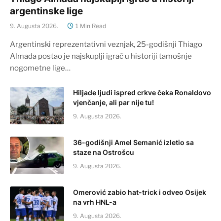
argentinske lige
9. Augusta 2026.
1 Min Read
Argentinski reprezentativni veznjak, 25-godišnji Thiago
Almada postao je najskuplji igrač u historiji tamošnje
nogometne lige…
Hiljade ljudi ispred crkve čeka Ronaldovo
vjenčanje, ali par nije tu!
9. Augusta 2026.
36-godišnji Amel Semanić izletio sa
staze na Ostrošcu
9. Augusta 2026.
Omerović zabio hat-trick i odveo Osijek
na vrh HNL-a
9. Augusta 2026.