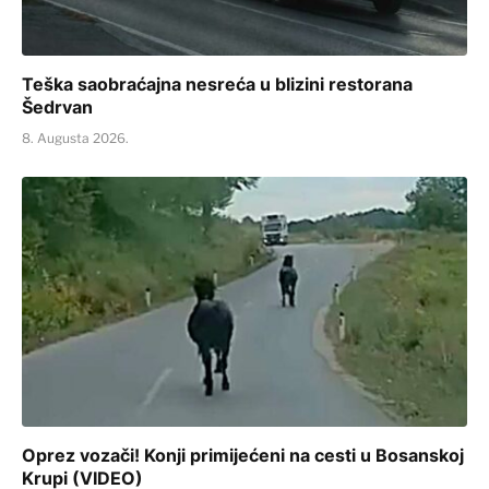
Teška saobraćajna nesreća u blizini restorana
Šedrvan
8. Augusta 2026.
Oprez vozači! Konji primijećeni na cesti u Bosanskoj
Krupi (VIDEO)