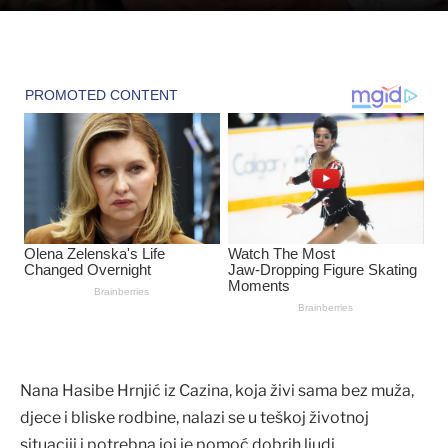
Nana Hasibe Hrnjić iz Cazina, koja živi sama bez muža,
djece i bliske rodbine, nalazi se u teškoj životnoj
situaciji i potrebna joj je pomoć dobrih ljudi.