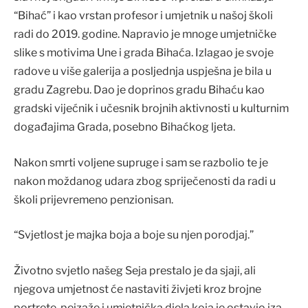
“Bihać” i kao vrstan profesor i umjetnik u našoj školi
radi do 2019. godine. Napravio je mnoge umjetničke
slike s motivima Une i grada Bihaća. Izlagao je svoje
radove u više galerija a posljednja uspješna je bila u
gradu Zagrebu. Dao je doprinos gradu Bihaću kao
gradski vijećnik i učesnik brojnih aktivnosti u kulturnim
događajima Grada, posebno Bihaćkog ljeta.
Nakon smrti voljene supruge i sam se razbolio te je
nakon moždanog udara zbog spriječenosti da radi u
školi prijevremeno penzionisan.
“Svjetlost je majka boja a boje su njen porodjaj.”
Životno svjetlo našeg Seja prestalo je da sjaji, ali
njegova umjetnost će nastaviti živjeti kroz brojne
portrete, pejzaže i umjetnička djela koja je ostavio iza