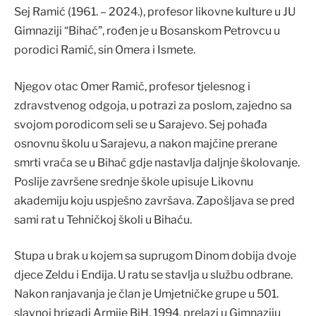
Sej Ramić (1961. – 2024.), profesor likovne kulture u JU
Gimnaziji “Bihać”, rođen je u Bosanskom Petrovcu u
porodici Ramić, sin Omera i Ismete.
Njegov otac Omer Ramić, profesor tjelesnog i
zdravstvenog odgoja, u potrazi za poslom, zajedno sa
svojom porodicom seli se u Sarajevo. Sej pohađa
osnovnu školu u Sarajevu, a nakon majčine prerane
smrti vraća se u Bihać gdje nastavlja daljnje školovanje.
Poslije završene srednje škole upisuje Likovnu
akademiju koju uspješno završava. Zapošljava se pred
sami rat u Tehničkoj školi u Bihaću.
Stupa u brak u kojem sa suprugom Dinom dobija dvoje
djece Zeldu i Endija. U ratu se stavlja u službu odbrane.
Nakon ranjavanja je član je Umjetničke grupe u 501.
slavnoj brigadi Armije BiH. 1994. prelazi u Gimnaziju