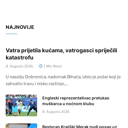
NAJNOVIJE
Vatra prijetila kućama, vatrogasci spriječili
katastrofu
8. Augusta 2026.
1 Min Read
U naselju Dobrenica, nadomak Bihaća, izbio je požar koji je
zahvatio travu i nisko rastinje,…
Engleski reprezentativac pretukao
muškarca u noćnom klubu
8. Augusta 2026.
Restoran Krajiški Merak nudi posao uz