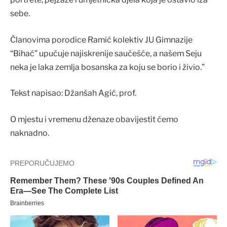
sebe.
Članovima porodice Ramić kolektiv JU Gimnazije
“Bihać” upućuje najiskrenije saučešće, a našem Seju
neka je laka zemlja bosanska za koju se borio i živio.”
Tekst napisao: Džanšah Agić, prof.
O mjestu i vremenu dženaze obavijestit ćemo
naknadno.