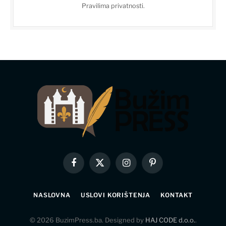
Pravilima privatnosti
.
Facebook
X
Instagram
Pinterest
(Twitter)
NASLOVNA
USLOVI KORIŠTENJA
KONTAKT
© 2026 BuzimPress.ba. Designed by
HAJ CODE d.o.o.
.