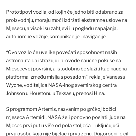
Prototipovi vozila, od kojih će jedno biti odabrano za
proizvodnju, moraju moći izdržati ekstremne uslove na
Mjesecu, a visoki su zahtjevi i u pogledu napajanja,
autonomne vožnje, komunikacije i navigacije.
“Ovo vozilo će uvelike povećati sposobnost naših
astronauta da istražuju i provode naučne pokuse na
Mjesečevoj površini, a istodobno će služiti kao naučna
platforma između misija s posadom”, rekla je Vanessa
Wyche, voditeljica NASA-inog svemirskog centra
Johnson u Houstonu u Teksasu, prenosi Hina.
S programom Artemis, nazvanim po grčkoj božici
mjeseca Artemidi, NASA želi ponovno poslati ljude na
Mjesec prvi put u više od pola stoljeća – uključujući
prvu osobu koja nije bijelac i prvu ženu. Dugoročni je cilj