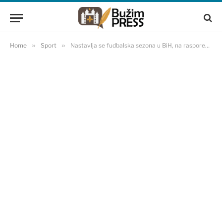
Home
»
Sport
»
Nastavlja se fudbalska sezona u BiH, na rasporedu utakmice Kupa BiH