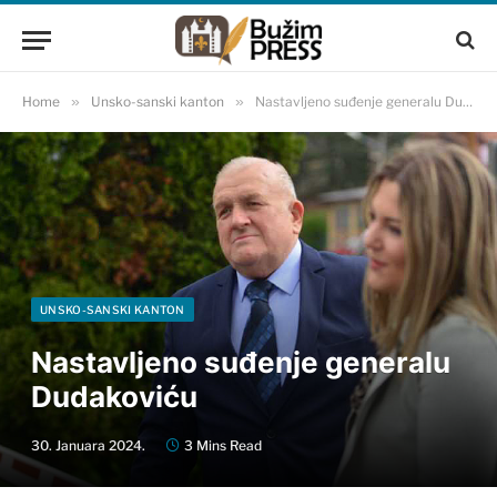
Home
»
Unsko-sanski kanton
»
Nastavljeno suđenje generalu Dudakoviću
UNSKO-SANSKI KANTON
Nastavljeno suđenje generalu
Dudakoviću
30. Januara 2024.
3 Mins Read