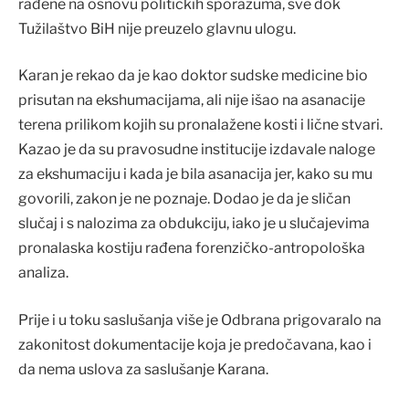
rađene na osnovu političkih sporazuma, sve dok
Tužilaštvo BiH nije preuzelo glavnu ulogu.
Karan je rekao da je kao doktor sudske medicine bio
prisutan na ekshumacijama, ali nije išao na asanacije
terena prilikom kojih su pronalažene kosti i lične stvari.
Kazao je da su pravosudne institucije izdavale naloge
za ekshumaciju i kada je bila asanacija jer, kako su mu
govorili, zakon je ne poznaje. Dodao je da je sličan
slučaj i s nalozima za obdukciju, iako je u slučajevima
pronalaska kostiju rađena forenzičko-antropološka
analiza.
Prije i u toku saslušanja više je Odbrana prigovaralo na
zakonitost dokumentacije koja je predočavana, kao i
da nema uslova za saslušanje Karana.