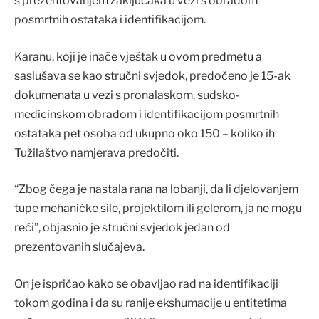
s prezentovanjem zaključaka u vezi s obradom
posmrtnih ostataka i identifikacijom.
Karanu, koji je inače vještak u ovom predmetu a
saslušava se kao stručni svjedok, predočeno je 15-ak
dokumenata u vezi s pronalaskom, sudsko-
medicinskom obradom i identifikacijom posmrtnih
ostataka pet osoba od ukupno oko 150 – koliko ih
Tužilaštvo namjerava predočiti.
“Zbog čega je nastala rana na lobanji, da li djelovanjem
tupe mehaničke sile, projektilom ili gelerom, ja ne mogu
reći”, objasnio je stručni svjedok jedan od
prezentovanih slučajeva.
On je ispričao kako se obavljao rad na identifikaciji
tokom godina i da su ranije ekshumacije u entitetima