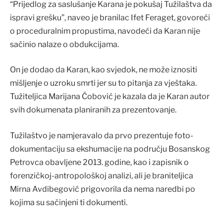
“Prijedlog za saslušanje Karana je pokušaj Tužilaštva da
ispravi grešku”, naveo je branilac Ifet Feraget, govoreći
o proceduralnim propustima, navodeći da Karan nije
sačinio nalaze o obdukcijama.
On je dodao da Karan, kao svjedok, ne može iznositi
mišljenje o uzroku smrti jer su to pitanja za vještaka.
Tužiteljica Marijana Čobović je kazala da je Karan autor
svih dokumenata planiranih za prezentovanje.
Tužilaštvo je namjeravalo da prvo prezentuje foto-
dokumentaciju sa ekshumacije na području Bosanskog
Petrovca obavljene 2013. godine, kao i zapisnik o
forenzičkoj-antropološkoj analizi, ali je braniteljica
Mirna Avdibegović prigovorila da nema naredbi po
kojima su sačinjeni ti dokumenti.