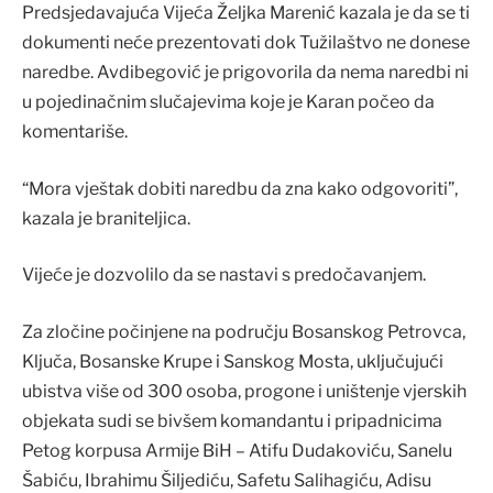
Predsjedavajuća Vijeća Željka Marenić kazala je da se ti
dokumenti neće prezentovati dok Tužilaštvo ne donese
naredbe. Avdibegović je prigovorila da nema naredbi ni
u pojedinačnim slučajevima koje je Karan počeo da
komentariše.
“Mora vještak dobiti naredbu da zna kako odgovoriti”,
kazala je braniteljica.
Vijeće je dozvolilo da se nastavi s predočavanjem.
Za zločine počinjene na području Bosanskog Petrovca,
Ključa, Bosanske Krupe i Sanskog Mosta, uključujući
ubistva više od 300 osoba, progone i uništenje vjerskih
objekata sudi se bivšem komandantu i pripadnicima
Petog korpusa Armije BiH – Atifu Dudakoviću, Sanelu
Šabiću, Ibrahimu Šiljediću, Safetu Salihagiću, Adisu