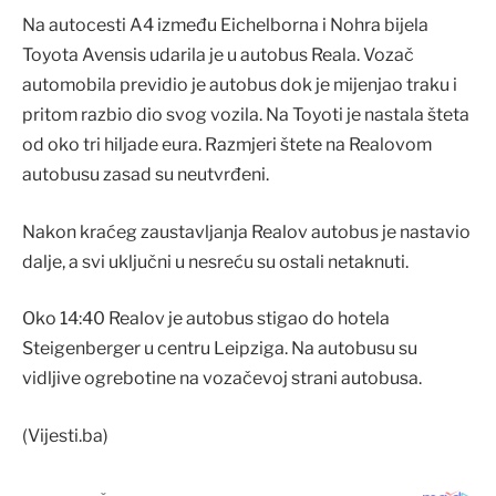
Na autocesti A4 između Eichelborna i Nohra bijela
Toyota Avensis udarila je u autobus Reala. Vozač
automobila previdio je autobus dok je mijenjao traku i
pritom razbio dio svog vozila. Na Toyoti je nastala šteta
od oko tri hiljade eura. Razmjeri štete na Realovom
autobusu zasad su neutvrđeni.
Nakon kraćeg zaustavljanja Realov autobus je nastavio
dalje, a svi uključni u nesreću su ostali netaknuti.
Oko 14:40 Realov je autobus stigao do hotela
Steigenberger u centru Leipziga. Na autobusu su
vidljive ogrebotine na vozačevoj strani autobusa.
(Vijesti.ba)