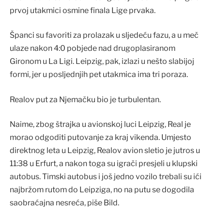
prvoj utakmici osmine finala Lige prvaka.
Španci su favoriti za prolazak u sljedeću fazu, a u meč
ulaze nakon 4:0 pobjede nad drugoplasiranom
Gironom u La Ligi. Leipzig, pak, izlazi u nešto slabijoj
formi, jer u posljednjih pet utakmica ima tri poraza.
Realov put za Njemačku bio je turbulentan.
Naime, zbog štrajka u avionskoj luci Leipzig, Real je
morao odgoditi putovanje za kraj vikenda. Umjesto
direktnog leta u Leipzig, Realov avion sletio je jutros u
11:38 u Erfurt, a nakon toga su igrači presjeli u klupski
autobus. Timski autobus i još jedno vozilo trebali su ići
najbržom rutom do Leipziga, no na putu se dogodila
saobraćajna nesreća, piše Bild.