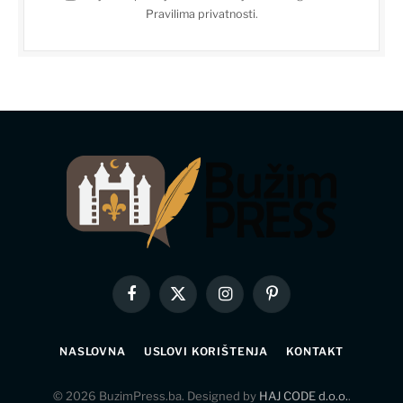
Pravilima privatnosti
.
Facebook
X
Instagram
Pinterest
(Twitter)
NASLOVNA
USLOVI KORIŠTENJA
KONTAKT
© 2026 BuzimPress.ba. Designed by
HAJ CODE d.o.o.
.