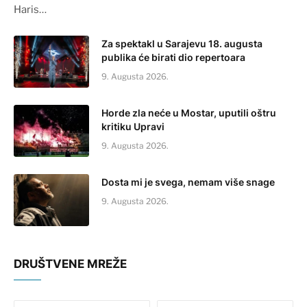
Haris…
Za spektakl u Sarajevu 18. augusta
publika će birati dio repertoara
9. Augusta 2026.
Horde zla neće u Mostar, uputili oštru
kritiku Upravi
9. Augusta 2026.
Dosta mi je svega, nemam više snage
9. Augusta 2026.
DRUŠTVENE MREŽE