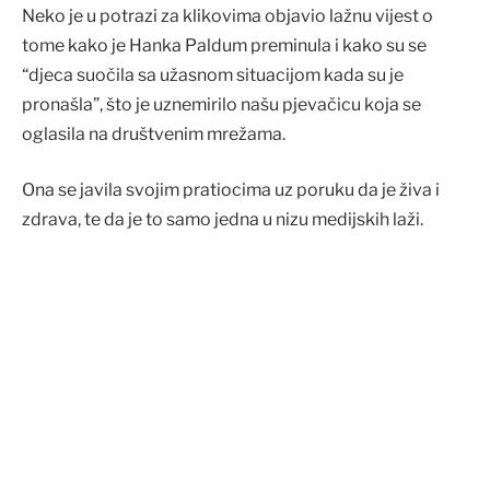
Neko je u potrazi za klikovima objavio lažnu vijest o
tome kako je Hanka Paldum preminula i kako su se
“djeca suočila sa užasnom situacijom kada su je
pronašla”, što je uznemirilo našu pjevačicu koja se
oglasila na društvenim mrežama.
Ona se javila svojim pratiocima uz poruku da je živa i
zdrava, te da je to samo jedna u nizu medijskih laži.