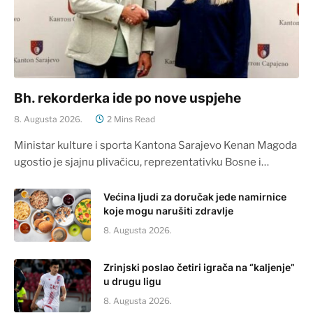
Bh. rekorderka ide po nove uspjehe
8. Augusta 2026.
2 Mins Read
Ministar kulture i sporta Kantona Sarajevo Kenan Magoda
ugostio je sjajnu plivačicu, reprezentativku Bosne i…
Većina ljudi za doručak jede namirnice
koje mogu narušiti zdravlje
8. Augusta 2026.
Zrinjski poslao četiri igrača na “kaljenje”
u drugu ligu
8. Augusta 2026.