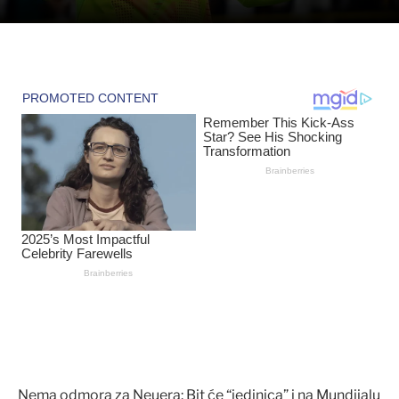
Nema odmora za Neuera: Bit će “jedinica” i na Mundijalu