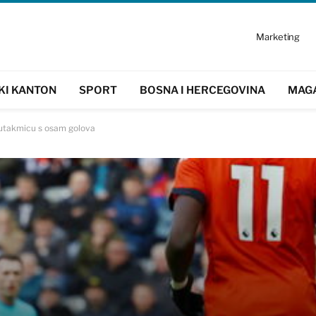
Marketing
KI KANTON
SPORT
BOSNA I HERCEGOVINA
MAG
 utakmicu s osam golova