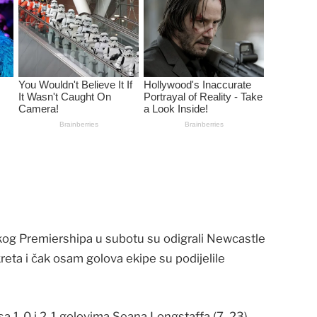
kog Premiershipa u subotu su odigrali Newcastle
reta i čak osam golova ekipe su podijelile
 1-0 i 2-1 golovima Seana Longstaffa (7, 23),