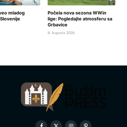
veo mladog
Počela nova sezona WWin
Slovenije
lige: Pogledajte atmosferu sa
Grbavice
.
8. Augusta 2026.