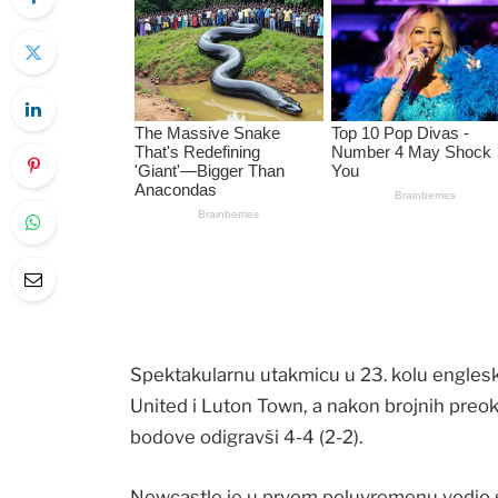
Spektakularnu utakmicu u 23. kolu engles
United i Luton Town, a nakon brojnih preok
bodove odigravši 4-4 (2-2).
Newcastle je u prvom poluvremenu vodio sa