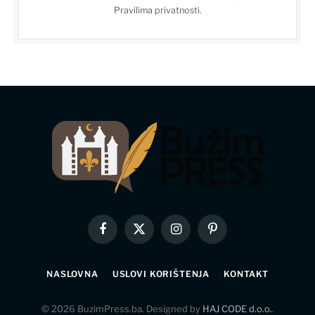
Pravilima privatnosti
.
Facebook
X
Instagram
Pinterest
(Twitter)
NASLOVNA
USLOVI KORIŠTENJA
KONTAKT
© 2026 BuzimPress.ba. Designed by
HAJ CODE d.o.o.
.