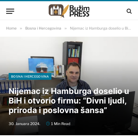
Home
»
Bosna i Hercegovina
»
Nijemac iz Hamburga doselio u BiH i otvorio firmu: “Divni ljudi, priroda i poslovna šansa”
BOSNA I HERCEGOVINA
Nijemac iz Hamburga doselio u
BiH i otvorio firmu: “Divni ljudi,
priroda i poslovna šansa”
30. Januara 2024.
1 Min Read