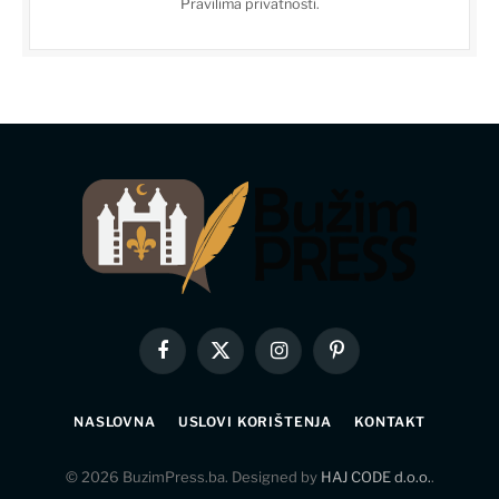
Pravilima privatnosti
.
Facebook
X
Instagram
Pinterest
(Twitter)
NASLOVNA
USLOVI KORIŠTENJA
KONTAKT
© 2026 BuzimPress.ba. Designed by
HAJ CODE d.o.o.
.