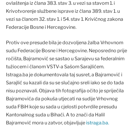
ovlaštenja iz člana 383. stav 3. u vezi sa stavom 1. i
Krivotvorenje službene isprave iz člana 389. stav 1. u
vezi sa članom 32. stav 1. i 54. stav 1. Krivičnog zakona
Federacije Bosne i Hercegovine.
Protiv ove presude bila je dozvoljena žalba Vrhovnom
sudu Federacije Bosne i Hercegovine. Neposredno prije
ročišta, Bajramović se sastao u Sarajevu sa federalnim
tužiocem i članom VSTV-a Sašom Sarajlićem.
Istraga.ba je dokumentovala taj susret, a Bajramović i
Sarajlić su kazali da su se slučajno sreli iako se do tada
nisu poznavali. Objava tih fotografija očito je spriječila
Bajramovića da pokuša utjecati na sudije Vrhovnog
suda FBiH koje su sada u cjelosti potvrdile presudu
Kantonalnog suda u Bihaći. A to znači da Halil
Bajramović mora u zatvor, objavljuje
istraga.ba.