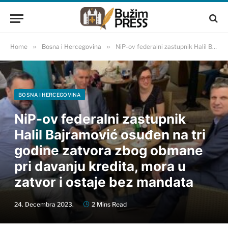
Home
»
Bosna i Hercegovina
»
NiP-ov federalni zastupnik Halil Bajramović osuđen na tri godine zatvora zbog obmane pri davanju kredita, mora u zatvor i ostaje bez mandata
BOSNA I HERCEGOVINA
NiP-ov federalni zastupnik
Halil Bajramović osuđen na tri
godine zatvora zbog obmane
pri davanju kredita, mora u
zatvor i ostaje bez mandata
24. Decembra 2023.
2 Mins Read