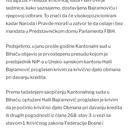
Istraga.ba. Presuda Vrhovnog suda FBiH ove je
sedmice, kako saznajemo, dostavljena Bajramoviću i
njegovoj odbrani. To znači da će visokopozicionirani
kadar Naroda i Pravde morati u zatvor te da ostaje i bez
mandata u Predstavničkom domu Parlamenta FBiH.
Podsjetimo, u junu prošle godine Kantonalni sud u
Bihaću objavio je prvostepenu presudu kojom je
predsjednik NiP-a u Unsko-sanskom kantonu Halil
Bajramović proglašen krivim za krivično djelo obmana
pri davanju kredita.
Prema tadašnjem saopćenju Kantonalnog suda u
Bihaću, optuženi Halil Bajramović proglašen je krivim
da je počinio krivično djelo Obmana pri davanju kredita
ili drugih pogodnosti iz člana 268. stav 3. u vezi sa
stavom 1. Krivičnog zakona Federacije Bosne i